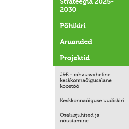
Strateegia 2025-
2030
Põhikiri
Aruanded
Projektid
J&E - rahvusvaheline
keskkonnaõigusalane
koostöö
Keskkonnaõiguse uudiskiri
Osalusjuhised ja
nõustamine