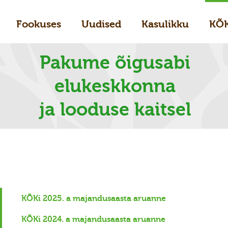
Fookuses
Uudised
Kasulikku
KÕ
Pakume õigusabi
elukeskkonna
ja looduse kaitsel
KÕKi 2025. a majandusaasta aruanne
KÕKi 2024. a majandusaasta aruanne