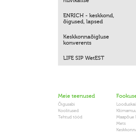
huvikaitse
ENRICH - keskkond,
õigused, lapsed
Keskkonnaõigluse
konverents
LIFE SIP WetEST
Meie teenused
Fookus
Õigusabi
Looduskai
Koolitused
Kliimamu
Tehtud tööd
Maapõue 
Mets
Keskkonna