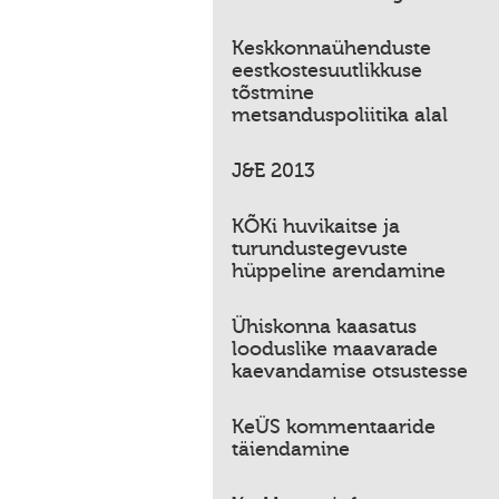
Keskkonnaühenduste
eestkostesuutlikkuse
tõstmine
metsanduspoliitika alal
J&E 2013
KÕKi huvikaitse ja
turundustegevuste
hüppeline arendamine
Ühiskonna kaasatus
looduslike maavarade
kaevandamise otsustesse
KeÜS kommentaaride
täiendamine