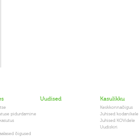
es
Uudised
Kasulikku
tse
Keskkonnaõigus
utuse pidurdamine
Juhised kodanikele
kasutus
Juhised KOVidele
Uudiskiri
alased õigused