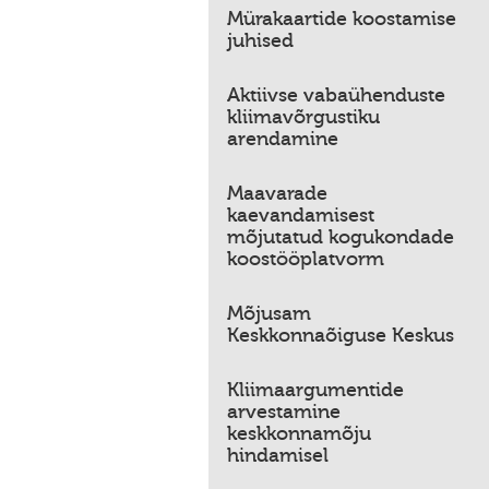
Mürakaartide koostamise
juhised
Aktiivse vabaühenduste
kliimavõrgustiku
arendamine
Maavarade
kaevandamisest
mõjutatud kogukondade
koostööplatvorm
Mõjusam
Keskkonnaõiguse Keskus
Kliimaargumentide
arvestamine
keskkonnamõju
hindamisel