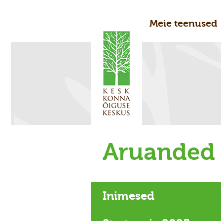
Meie teenused
Aruanded
Inimesed