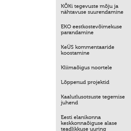
KÕKi tegevuste mõju ja
nähtavuse suurendamine
EKO eestkostevõimekuse
parandamine
KeÜS kommentaaride
koostamine
Kliimaõigus noortele
Lõppenud projektid
Kaalutlusotsuste tegemise
juhend
Eesti elanikonna
keskkonnaõiguse alase
teadlikkuse uuring