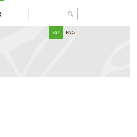
K
EST
ENG