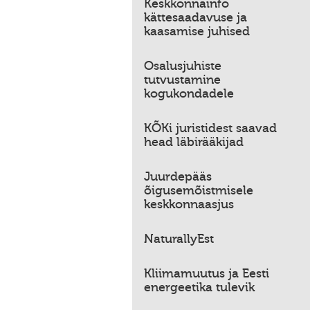
Keskkonnainfo
kättesaadavuse ja
kaasamise juhised
Osalusjuhiste
tutvustamine
kogukondadele
KÕKi juristidest saavad
head läbirääkijad
Juurdepääs
õigusemõistmisele
keskkonnaasjus
NaturallyEst
Kliimamuutus ja Eesti
energeetika tulevik