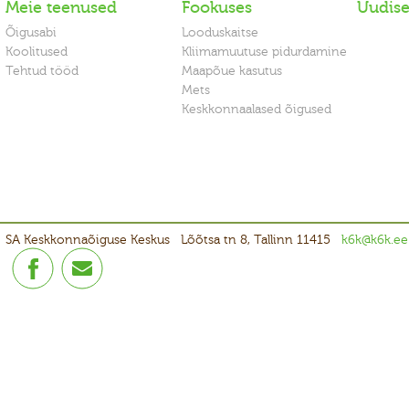
Meie teenused
Fookuses
Uudis
Õigusabi
Looduskaitse
Koolitused
Kliimamuutuse pidurdamine
Tehtud tööd
Maapõue kasutus
Mets
Keskkonnaalased õigused
SA Keskkonnaõiguse Keskus
Lõõtsa tn 8, Tallinn 11415
k6k@k6k.ee