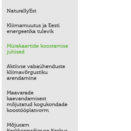
NaturallyEst
Kliimamuutus ja Eesti
energeetika tulevik
Mürakaartide koostamise
juhised
Aktiivse vabaühenduste
kliimavõrgustiku
arendamine
Maavarade
kaevandamisest
mõjutatud kogukondade
koostööplatvorm
Mõjusam
Keskkonnaõiguse Keskus