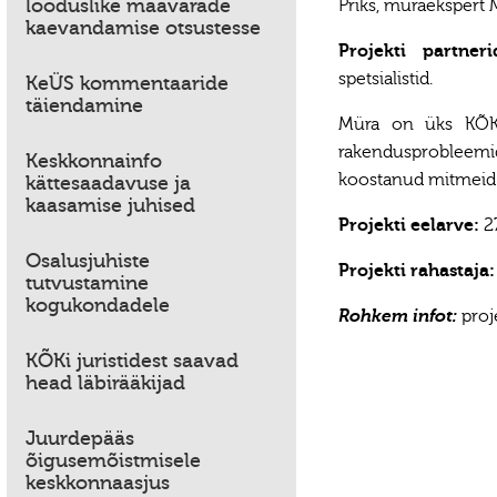
looduslike maavarade
Priks, müraekspert 
kaevandamise otsustesse
Projekti partneri
spetsialistid.
KeÜS kommentaaride
täiendamine
Müra on üks KÕKi
rakendusprobleemid
Keskkonnainfo
koostanud mitmei
kättesaadavuse ja
kaasamise juhised
Projekti eelarve:
27
Osalusjuhiste
Projekti rahastaja:
tutvustamine
kogukondadele
proje
Rohkem infot:
KÕKi juristidest saavad
head läbirääkijad
Juurdepääs
õigusemõistmisele
keskkonnaasjus