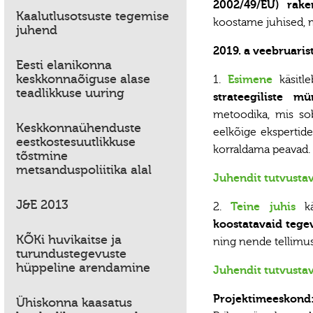
2002/49/EÜ) rake
Kaalutlusotsuste tegemise
koostame juhised, m
juhend
2019. a veebruaris
Eesti elanikonna
keskkonnaõiguse alase
1.
Esimene
käsitl
teadlikkuse uuring
strateegiliste mü
metoodika, mis sob
Keskkonnaühenduste
eelkõige ekspertide
eestkostesuutlikkuse
korraldama peavad.
tõstmine
metsanduspoliitika alal
Juhendit tutvustav
J&E 2013
2.
Teine juhis
kä
koostatavaid tege
KÕKi huvikaitse ja
ning nende tellimus
turundustegevuste
hüppeline arendamine
Juhendit tutvustav
Projektimeeskond
Ühiskonna kaasatus