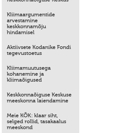
Kliimaargumentide
arvestamine
keskkonnamõju
hindamisel
Aktiivsete Kodanike Fondi
tegevustoetus
Kliimamuutusega
kohanemine ja
kliimaõigused
Keskkonnaõiguse Keskuse
meeskonna laiendamine
Meie KÕK: klaar siht,
selged rollid, tasakaalus
meeskond