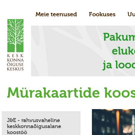
Meie teenused
Fookuses
Uu
Pakum
elu
ja loo
Mürakaartide koos
J&E - rahvusvaheline
keskkonnaõigusalane
koostöö