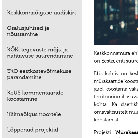
Keskkonnaõiguse uudiskiri
Osalusjuhised ja
nõustamine
KÕKi tegevuste mõju ja
Keskkonnamüra ehk v
nähtavuse suurendamine
on Eestis, eriti su
EKO eestkostevõimekuse
ELis kehtiv nn ke
parandamine
mürakaartide koostam
järel koostama väli
KeÜS kommentaaride
territooriumil asu
koostamine
kohta. Ka siserii
omavalitsustelt mü
Kliimaõigus noortele
koostamist.
Lõppenud projektid
Projekti “
Mürakaar