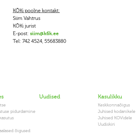
KÕKi poolne kontakt:
Siim Vahtrus
KÕKi jurist
E-post:
siim@k6k.ee
Tel: 742 4524, 55683880
es
Uudised
Kasulikku
tse
Keskkonnaõigus
utuse pidurdamine
Juhised kodanikele
kasutus
Juhised KOVidele
Uudiskiri
alased õigused