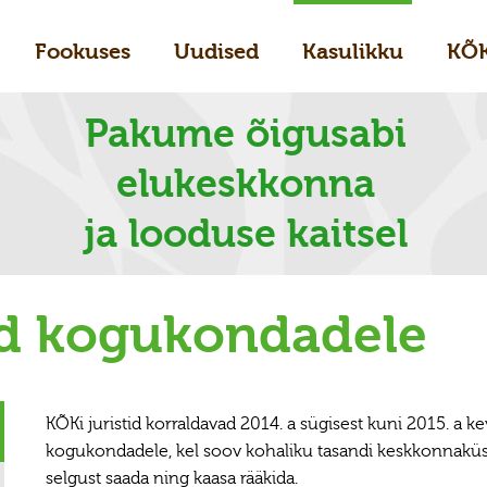
Fookuses
Uudised
Kasulikku
KÕ
Pakume õigusabi
elukeskkonna
ja looduse kaitsel
d kogukondadele
KÕKi juristid korraldavad 2014. a sügisest kuni 2015. a k
kogukondadele, kel soov kohaliku tasandi keskkonnakü
selgust saada ning kaasa rääkida.