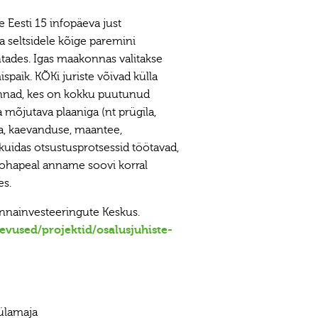
 Eesti 15 infopäeva just
 seltsidele kõige paremini
tades. Igas maakonnas valitakse
spaik. KÕKi juriste võivad külla
nad, kes on kokku puutunud
õjutava plaaniga (nt prügila,
a, kaevanduse, maantee,
kuidas otsustusprotsessid töötavad,
Kohapeal anname soovi korral
es.
nnainvesteeringute Keskus.
evused/projektid/osalusjuhiste-
külamaja