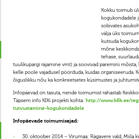
Kokku toimub üle
kogukondadele ja
sobivates asukoh
välja üks toimumi
kutsuda kogukon
mõne keskkonda m
tehase, suurlaud
tuulikupargi rajamine vmt) ja soovivad paremini mõista, 
kelle poole vajadusel pöörduda, kuidas organiseeruda. 
õiguslikku nõu ka konkreetsetes küsimustes ja juhtumit
Infopäevad on tasuta, nende toimumist rahastab Keskko
Täpsem info KIKi projekti kohta:
http://www.k6k.ee/teg
tutvustamine-kogukondadele
Infopäevade toimumisajad:
30. oktoober 2014 – Virumaa: Rägavere vald, Miila 