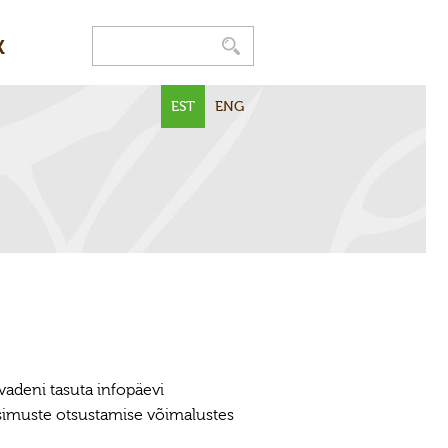
K
EST
ENG
evadeni tasuta infopäevi
simuste otsustamise võimalustes