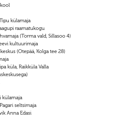
 kool
 Tipu külamaja
Jaagupi raamatukogu
hvamaja (Torma vald, Sillasoo 4)
Leevi kultuurimaja
keskus (Otepää, Kolga tee 28)
maja
ipa küla, Raikküla Valla
uskeskusega)
di külamaja
Pagari seltsimaja
hvik Anna Edasi