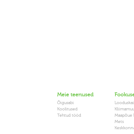
Meie teenused
Fookus
Õigusabi
Looduskai
Koolitused
Kliimamu
Tehtud tööd
Maapõue 
Mets
Keskkonna