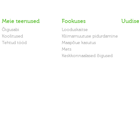
Meie teenused
Fookuses
Uudis
Õigusabi
Looduskaitse
Koolitused
Kliimamuutuse pidurdamine
Tehtud tööd
Maapõue kasutus
Mets
Keskkonnaalased õigused