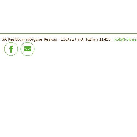
SA Keskkonnaõiguse Keskus
Lõõtsa tn 8, Tallinn 11415
k6k@k6k.ee