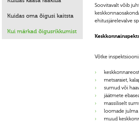
Kuidas kaasa rääkida
Soovitavalt võib juh
keskkonnaosakonda v
Kuidas oma õigusi kaitsta
ehitusjärelevalve spe
Kui märkad õigusrikkumist
Keskkonnainspekts
Võtke inspektsiooni
keskkonnareostu
metsaraiet, kal
surnud või haav
jäätmete ebasea
massiliselt sur
loomade julma 
muud keskkonna