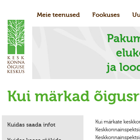
Meie teenused
Fookuses
Uu
Pakum
elu
ja loo
Kui märkad õigusr
Kui märkate keskkon
Kuidas saada infot
Keskkonnainspektsi
Keskkonnainspektsi