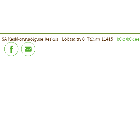
SA Keskkonnaõiguse Keskus
Lõõtsa tn 8, Tallinn 11415
k6k@k6k.ee