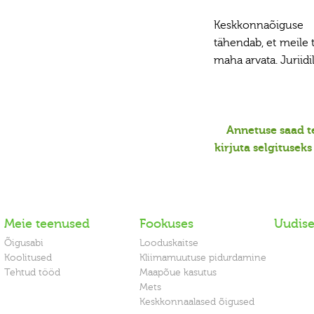
Keskkonnaõigus
tähendab, et meile 
maha arvata. Juriidi
Annetuse saad t
kirjuta selgituseks
Meie teenused
Fookuses
Uudis
Õigusabi
Looduskaitse
Koolitused
Kliimamuutuse pidurdamine
Tehtud tööd
Maapõue kasutus
Mets
Keskkonnaalased õigused