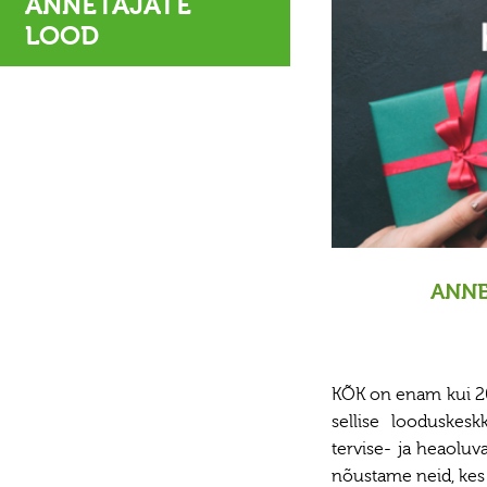
ANNETAJATE
LOOD
ANNE
KÕK on enam kui 20
sellise looduskes
tervise- ja heaoluv
nõustame neid, kes 