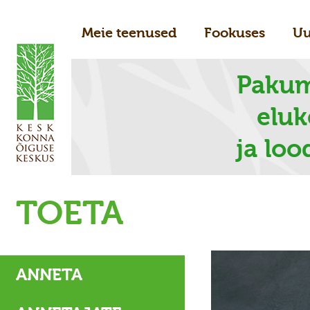
Meie teenused
Fookuses
Uu
Pakum
elu
ja loo
TOETA
ANNETA