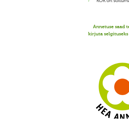
KÕK on sõltumat
Annetuse saad t
kirjuta selgituseks