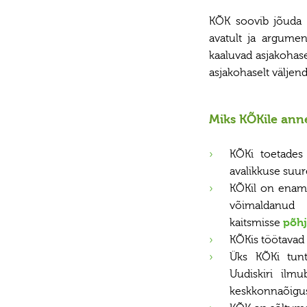
KÕK soovib jõuda 
avatult ja argumen
kaaluvad asjakohas
asjakohaselt väljend
Miks KÕKile ann
KÕKi toetades
avalikkuse suur
KÕKil on enam
võimaldanud 
kaitsmisse
põhj
KÕKis töötavad 
Üks KÕKi tun
Uudiskiri ilm
keskkonnaõiguse