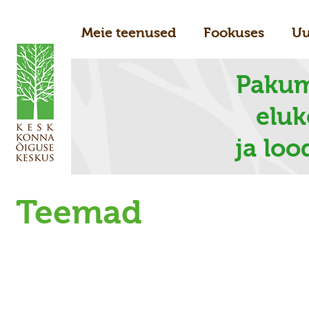
Meie teenused
Fookuses
Uu
Pakum
elu
ja loo
Teemad