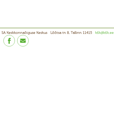
SA Keskkonnaõiguse Keskus
Lõõtsa tn 8, Tallinn 11415
k6k@k6k.ee