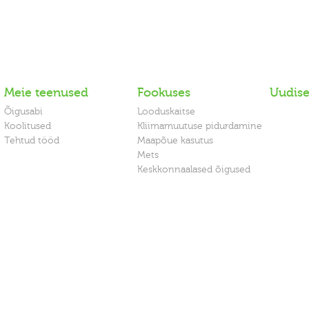
Meie teenused
Fookuses
Uudis
Õigusabi
Looduskaitse
Koolitused
Kliimamuutuse pidurdamine
Tehtud tööd
Maapõue kasutus
Mets
Keskkonnaalased õigused