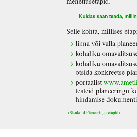
menetlusetapid.
Kuidas saan teada, milli
Selle kohta, millises eta
linna või valla planee
kohaliku omavalitsuse
kohaliku omavalitsuse
otsida konkreetse pl
portaalist
www.ametli
teateid planeeringu 
hindamise dokumentid
<Sisukord
Planeeringu etapid>