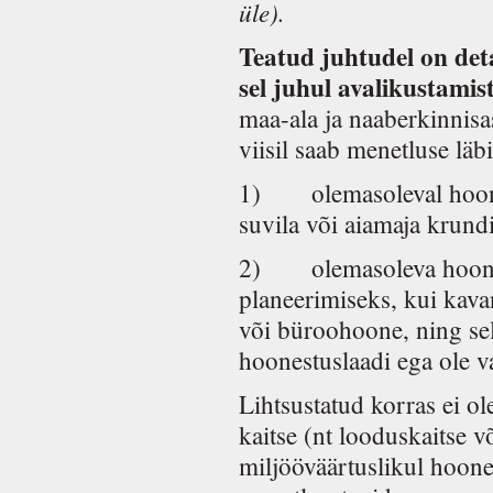
üle).
Teatud juhtudel on det
sel juhul avalikustamis
maa-ala ja naaberkinnisa
viisil saab menetluse läb
1)
olemasoleval hoo
suvila või aiamaja krund
2)
olemasoleva hoone
planeerimiseks, kui kava
või büroohoone, ning sel
hoonestuslaadi ega ole v
Lihtsustatud korras ei ol
kaitse (nt looduskaitse v
miljööväärtuslikul hoones