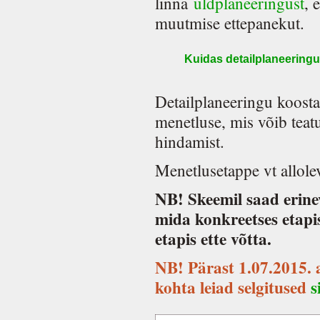
linna
üldplaneeringust
, 
muutmise ettepanekut.
Kuidas detailplaneering
Detailplaneeringu koosta
menetluse, mis võib tea
hindamist.
Menetlusetappe vt allolev
NB! Skeemil saad erinev
mida konkreetses etapis
etapis ette võtta.
NB! Pärast 1.07.2015. 
kohta leiad selgitused
s