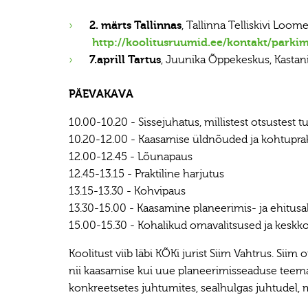
2. märts Tallinnas
, Tallinna Telliskivi Loo
http://koolitusruumid.ee/kontakt/parkim
7.aprill Tartus
, Juunika Õppekeskus, Kastan
PÄEVAKAVA
10.00-10.20 - Sissejuhatus, millistest otsustest
10.20-12.00 - Kaasamise üldnõuded ja kohtuprak
12.00-12.45 - Lõunapaus
12.45-13.15 - Praktiline harjutus
13.15-13.30 - Kohvipaus
13.30-15.00 - Kaasamine planeerimis- ja ehitusal
15.00-15.30 - Kohalikud omavalitsused ja keskk
Koolitust viib läbi KÕKi jurist Siim Vahtrus. Si
nii kaasamise kui uue planeerimisseaduse teem
konkreetsetes juhtumites, sealhulgas juhtudel,