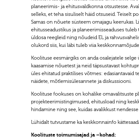
planeerimis- ja ehitusvaldkonna otsustesse. Ava
selleks, et teha sisuliselt häid otsuseid. Teiselt 
Samas on nõuete süsteem omajagu keerukas. Lis
ehitusseadustikus ja planeerimisseaduses tuleb
üldosa reegleid ning nõudeid EL ja rahvusvaheli
olukord siis, kui läbi tuleb viia keskkonnamõjud
Koolituse eesmärgiks on anda osalejatele selge 
kaasamise nõuetest ja neid täpsustavast kohtupra
üles ehitatud praktilises võtmes: edasiantavaid t
näidete, mõtlemisülesannete ja diskussiooni.
Koolituse fookuses on kohalike omavalitsuste p
projekteerimistingimused, ehitusload ning ke
hindamine ning see, kuidas avalikkust nendess
Lühidalt tutvustame ka keskkonnainfo kättesaa
Koolituste toimumisajad ja –kohad: