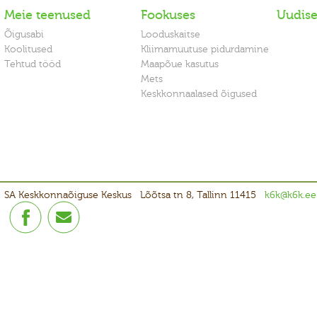
Meie teenused
Fookuses
Uudis
Õigusabi
Looduskaitse
Koolitused
Kliimamuutuse pidurdamine
Tehtud tööd
Maapõue kasutus
Mets
Keskkonnaalased õigused
SA Keskkonnaõiguse Keskus
Lõõtsa tn 8, Tallinn 11415
k6k@k6k.ee