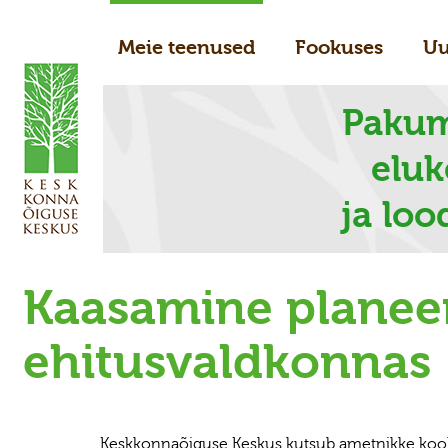
Meie teenused
Fookuses
Uu
Pakum
elu
ja loo
Kaasamine planeer
ehitusvaldkonnas
Keskkonnaõiguse Keskus kutsub ametnikke koolit