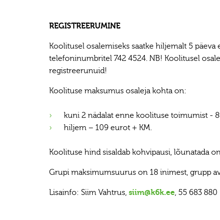
REGISTREERUMINE
Koolitusel osalemiseks saatke hiljemalt 5 päeva 
telefoninumbritel 742 4524. NB! Koolitusel osale
registreerunuid!
Koolituse maksumus osaleja kohta on:
kuni 2 nädalat enne koolituse toimumist - 
hiljem – 109 eurot + KM.
Koolituse hind sisaldab kohvipausi, lõunatada o
Grupi maksimumsuurus on 18 inimest, grupp ava
Lisainfo: Siim Vahtrus,
siim@k6k.ee
, 55 683 880