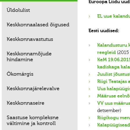
Euroopa Liidu uud
Üldolulist
EL uue kalandu
Keskkonnaalased õigused
Eesti uudised:
Keskkonnavastutus
Kalandusturu 
reegleid
(2015
Keskkonnamõjude
hindamine
KeM 19.06.2015
kadiskaga kala
Ökomärgis
Juulist jõustu
Riigi Teatajas
Keskkonnajärelevalve
Uus kalapüügis
Määruse eelnõ
Keskkonnaseire
VV uus määrus
detsember)
Saastuse kompleksne
Riigikogu men
vältimine ja kontroll
Kalapüügisead