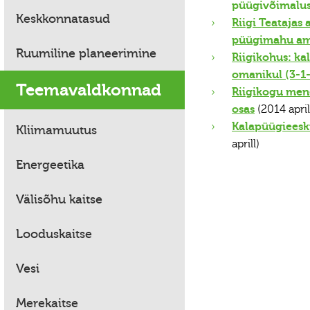
püügivõimalust
Keskkonnatasud
Riigi Teataja
püügimahu am
Ruumiline planeerimine
Riigikohus: ka
omanikul (3-1
Teemavaldkonnad
Riigikogu mene
osas
(2014 april
Kalapüügieesk
Kliimamuutus
aprill)
Energeetika
Välisõhu kaitse
Looduskaitse
Vesi
Merekaitse