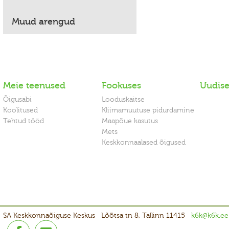
Muud arengud
Meie teenused
Fookuses
Uudis
Õigusabi
Looduskaitse
Koolitused
Kliimamuutuse pidurdamine
Tehtud tööd
Maapõue kasutus
Mets
Keskkonnaalased õigused
SA Keskkonnaõiguse Keskus
Lõõtsa tn 8, Tallinn 11415
k6k@k6k.ee