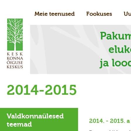
Meie teenused
Fookuses
Uu
Pakum
elu
ja loo
2014-2015
Valdkonnaülesed
2014. - 2015. 
teemad