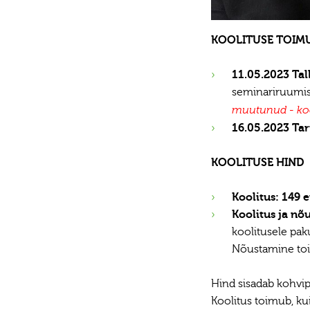
KOOLITUSE TOIM
11.05.2023 Tal
seminariruumis 
muutunud - koo
16.05.2023 Tar
KOOLITUSE HIND
Koolitus: 149 
Koolitus ja nõ
koolitusele pak
Nõustamine toim
Hind sisadab kohvi
Koolitus toimub, ku