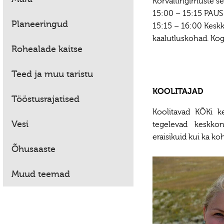
Kõrvaltingimuste s
15:00 – 15:15 PAUS
Planeeringud
15:15 – 16:00 Keskk
kaalutluskohad. Ko
Rohealade kaitse
Teed ja muu taristu
KOOLITAJAD
Tööstusrajatised
Koolitavad KÕKi 
Vesi
tegelevad keskko
eraisikuid kui ka ko
Õhusaaste
Muud teemad