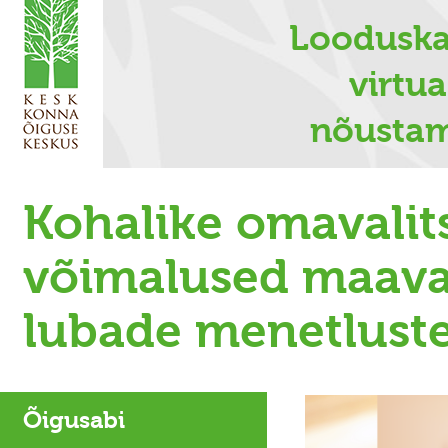
L
ooduska
virtu
nõustam
Kohalike omavalit
võimalused maava
lubade menetlust
Õigusabi