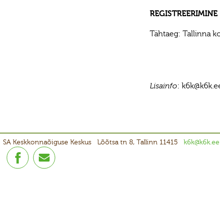
REGISTREERIMINE
Tähtaeg: Tallinna ko
: k6k@k6k.e
Lisainfo
SA Keskkonnaõiguse Keskus
Lõõtsa tn 8, Tallinn 11415
k6k@k6k.ee