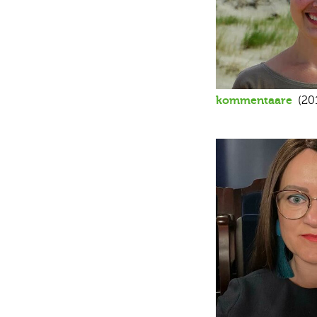
kommentaare
(201