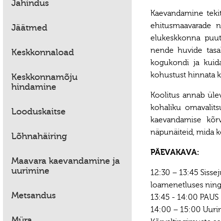
Jahindus
Kaevandamine teki
ehitusmaavarade n
Jäätmed
elukeskkonna puut
nende huvide tasak
Keskkonnaload
kogukondi ja kuid
kohustust hinnata 
Keskkonnamõju
hindamine
Koolitus annab üle
kohaliku omavalits
Looduskaitse
kaevandamise kõrva
näpunäiteid, mida 
Lõhnahäiring
PÄEVAKAVA:
Maavara kaevandamine ja
uurimine
12:30 – 13:45 Sisse
loamenetluses ning 
Metsandus
13:45 - 14:00 PAUS
14:00 – 15:00 Uuri
Müra