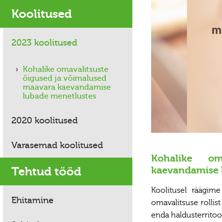
Koolitused
2023 koolitused
Kohalike omavalitsuste
õigused ja võimalused
maavara kaevandamise
lubade menetlustes
2020 koolitused
Varasemad koolitused
Kohalike om
Tehtud tööd
kaevandamise 
Koolitusel räägim
Ehitamine
omavalitsuse rollis
enda haldusterritoo