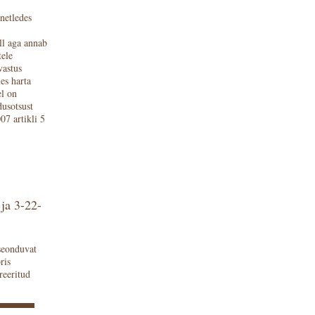
netledes
ll aga annab
tele
vastus
es harta
el on
dusotsust
7 artikli 5
ja 3-22-
seonduvat
ris
reeritud