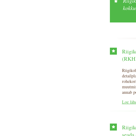
Riigi
kokku
Riigik
(RKHK
Riigikoh
detailpl
rohekori
muutmise
annab p
Loe läh
Riigik
seada 