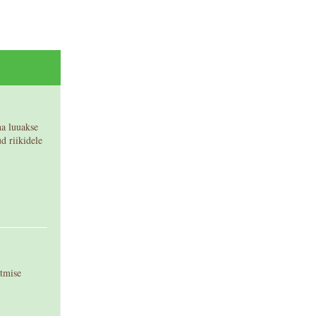
a luuakse
d riikidele
tmise