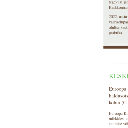
tegevuse jä
Keskkonnaam
2022. aasta 
vääriselupa
olulise kes
praktika
KESK
Euroopa 
haldusot
kohta (C
Euroopa Koh
märkides, e
andmise võ