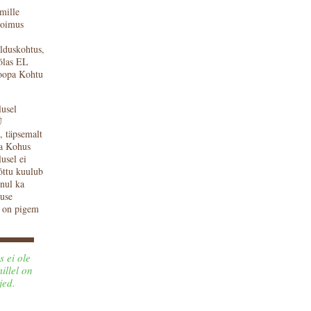
mille
 toimus
lduskohtus,
õlas EL
roopa Kohtu
lusel
Ü
, täpsemalt
pa Kohus
usel ei
õttu kuulub
õnul ka
duse
a on pigem
 ei ole
illel on
jed.