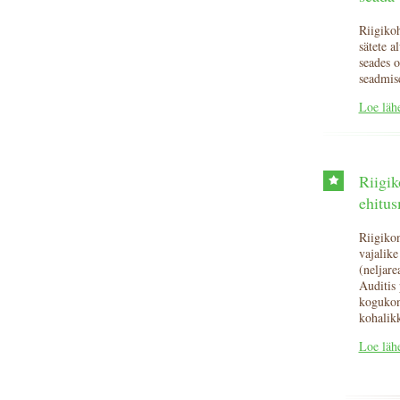
Riigikoh
sätete a
seades 
seadmis
Loe läh
Riigik
ehitu
Riigikon
vajalike
(neljare
Auditis
kogukon
kohalikk
Loe läh