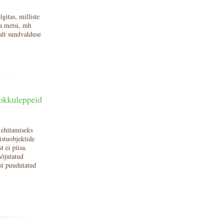
gitas, milliste
ja metsi, mh
alt sundvalduse
kokkuleppeid
 ehitamiseks
istuobjektide
t ei piisa.
mõjutatud
st puudutatud