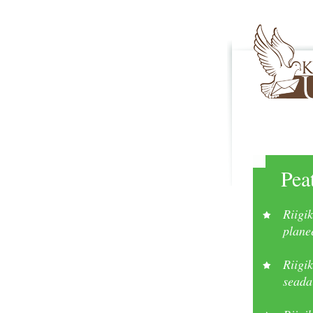
Pea
Riigi
plane
Riigi
seada