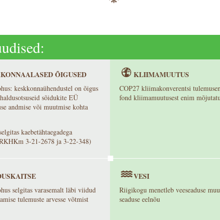
udised:
KONNAALASED ÕIGUSED
KLIIMAMUUTUS
hus: keskkonnaühendustel on õigus
COP27 kliimakonverentsi tulemusen
 haldusotsuseid sõidukite EÜ
fond kliimamuutusest enim mõjutatu
use andmise või muutmise kohta
selgitas kaebetähtaegadega
(RKHKm 3-21-2678 ja 3-22-348)
USKAITSE
VESI
us selgitas varasemalt läbi viidud
Riigikogu menetleb veeseaduse muu
amise tulemuste arvesse võtmist
seaduse eelnõu