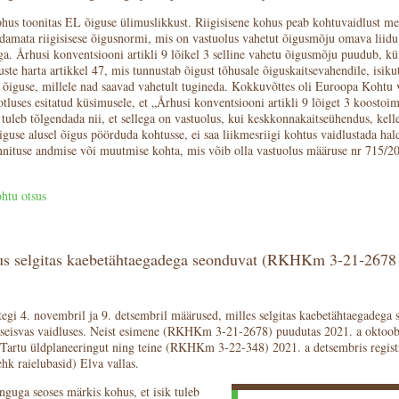
us toonitas EL õiguse ülimuslikkust. Riigisisene kohus peab kohtuvaidlust me
damata riigisisese õigusnormi, mis on vastuolus vahetut õigusmõju omava liidu
a. Århusi konventsiooni artikli 9 lõikel 3 selline vahetu õigusmõju puudub, kü
te harta artikkel 47, mis tunnustab õigust tõhusale õiguskaitsevahendile, isiku
e õiguse, millele nad saavad vahetult tugineda. Kokkuvõttes oli Euroopa Kohtu 
otluses esitatud küsimusele, et „Århusi konventsiooni artikli 9 lõiget 3 koostoim
 tuleb tõlgendada nii, et sellega on vastuolus, kui keskkonnakaitseühendus, kell
õiguse alusel õigus pöörduda kohtusse, ei saa liikmesriigi kohtus vaidlustada hal
nituse andmise või muutmise kohta, mis võib olla vastuolus määruse nr 715/200
htu otsus
us selgitas kaebetähtaegadega seonduvat (RKHKm 3-21-2678 
tegi 4. novembril ja 9. detsembril määrused, milles selgitas kaebetähtaegadega 
iseisvas vaidluses. Neist esimene (RKHKm 3-21-2678) puudutas 2021. a oktoob
 Tartu üldplaneeringut ning teine (RKHKm 3-22-348) 2021. a detsembris regist
(ehk raielubasid) Elva vallas.
nguga seoses märkis kohus, et isik tuleb