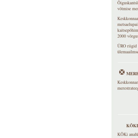
Õiguskantsle
võtmise men
Keskkonnaa
metsaelupai
kaitsepõhim
2000 võrgus
ÜRO riigid 
ülemaailmse
MERE
Keskkonnami
merestrate
KÕKI
KÕKi analü