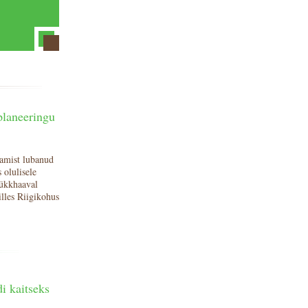
planeeringu
tamist lubanud
 olulisele
tükkhaaval
lles Riigikohus
i kaitseks