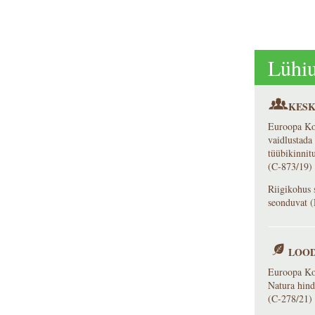
Lühiu
KESK
Euroopa Ko
vaidlustada
tüübikinnit
(C‑873/19)
Riigikohus 
seonduvat 
LOOD
Euroopa Koh
Natura hind
(C‑278/21)