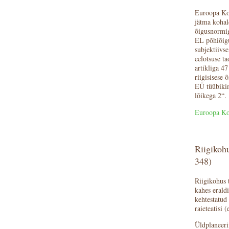
Euroopa Koh
jätma kohal
õigusnormig
EL põhiõigus
subjektiivs
eelotsuse ta
artikliga 47
riigisisese 
EÜ tüübikin
lõikega 2“.
Euroopa Ko
Riigikoh
348)
Riigikohus 
kahes erald
kehtestatud
raieteatisi 
Üldplaneeri