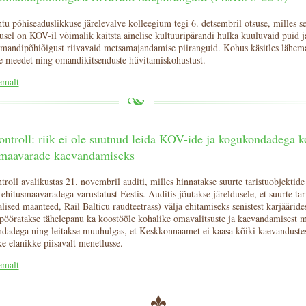
tu põhiseaduslikkuse järelevalve kolleegium tegi 6. detsembril otsuse, milles sel
lusel on KOV-il võimalik kaitsta ainelise kultuuripärandi hulka kuuluvaid puid 
omandipõhiõigust riivavaid metsamajandamise piiranguid. Kohus käsitles lähem
e meedet ning omandikitsenduste hüvitamiskohustust.
emalt
ontroll: riik ei ole suutnud leida KOV-ide ja kogukondadega 
smaavarade kaevandamiseks
troll avalikustas 21. novembril auditi, milles hinnatakse suurte taristuobjektide
 ehitusmaavaradega varustatust Eestis. Auditis jõutakse järeldusele, et suurte tar
alised maanteed, Rail Balticu raudteetrass) välja ehitamiseks senistest karjäärides
 pööratakse tähelepanu ka koostööle kohalike omavalitsuste ja kaevandamisest 
dadega ning leitakse muuhulgas, et Keskkonnaamet ei kaasa kõiki kaevanduste
e elanikke piisavalt menetlusse.
emalt