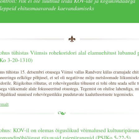
kontroll: riik ei ole suutnud leida KOV-ide ja kogukondadega
leppeid ehitusmaavarade kaevandamiseks
ohus tühistas Viimsis rohekoridori alal elamuehitust lubanud 
o 3-20-1310)
us tühistas 15. detsembri otsusega Viimsi vallas Randvere külas eramajade ehi
aneeringu eelkõige põhjusel, et sel oli negatiivne mõju metsloomade liikumiseks
dorile. Riigikohus rõhutas, et rohevõrgustiku tõhusust ei tohi ohtu seada selle 
ga väiksemale alale fokusseeritud otsustega. Tegemist on olulise lahendiga, mi
õhjalikud suunised rohevõrgustikku puudutavate kaalutlusotsuste tegemiseks.
emalt
ohus: KOV-il on olemas õiguslikud võimalused kultuuripärand
omandipõhiõigust riivavaid raiepiiranguid (PSJKo 5-22-5)