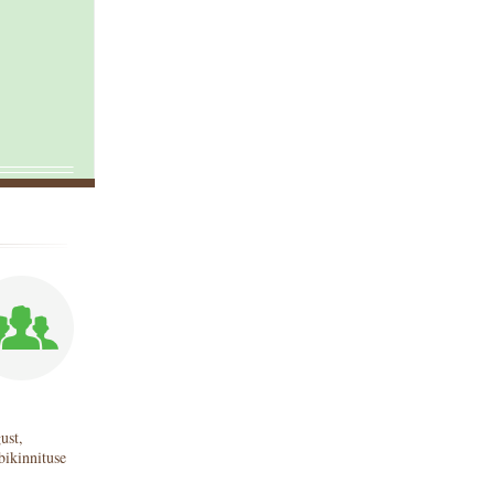
ust,
bikinnituse