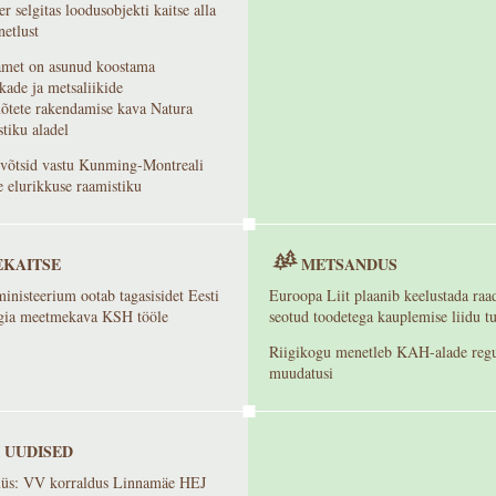
r selgitas loodusobjekti kaitse alla
etlust
met on asunud koostama
kade ja metsaliikide
õtete rakendamise kava Natura
tiku aladel
võtsid vastu Kunming-Montreali
 elurikkuse raamistiku
KAITSE
METSANDUS
nisteerium ootab tagasisidet Eesti
Euroopa Liit plaanib keelustada ra
egia meetmekava KSH tööle
seotud toodetega kauplemise liidu tu
Riigikogu menetleb KAH-alade regu
muudatusi
 UUDISED
üs: VV korraldus Linnamäe HEJ