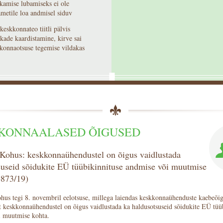
tkamise lubamiseks ei ole
etile loa andmisel siduv
keskkonnateo tiitli pälvis
ikade kaardistamine, kirve sai
kkonnaotsuse tegemise vildakas
KONNAALASED ÕIGUSED
Kohus: keskkonnaühendustel on õigus vaidlustada
suseid sõidukite EÜ tüübikinnituse andmise või muutmise
‑873/19)
us tegi 8. novembril eelotsuse, millega laiendas keskkonnaühenduste kaebeõig
t keskkonnaühendustel on õigus vaidlustada ka haldusotsuseid sõidukite EÜ tüü
i muutmise kohta.