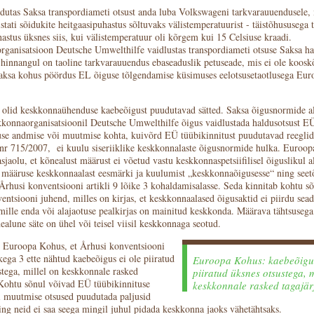
dutas Saksa transpordiameti otsust anda luba Volkswageni tarkvarauuendusele, 
stati sõidukite heitgaasipuhastus sõltuvaks välistemperatuurist - täistõhususega
astus üksnes siis, kui välistemperatuur oli kõrgem kui 15 Celsiuse kraadi.
ganisatsioon Deutsche Umwelthilfe vaidlustas transpordiameti otsuse Saksa ha
hinnangul on taoline tarkvarauuendus ebaseaduslik petuseade, mis ei ole koosk
aksa kohus pöördus EL õiguse tõlgendamise küsimuses eelotsusetaotlusega Eu
l olid keskkonnaühenduse kaebeõigust puudutavad sätted. Saksa õigusnormide a
konnaorganisatsioonil Deutsche Umwelthilfe õigus vaidlustada haldusotsust E
use andmise või muutmise kohta, kuivõrd EÜ tüübikinnitust puudutavad reeglid
r 715/2007, ei kuulu siseriiklike keskkonnalaste õigusnormide hulka. Euroo
 asjaolu, et kõnealust määrust ei võetud vastu keskkonnaspetsiifilisel õiguslikul al
le määruse keskkonnaalast eesmärki ja kuulumist „keskkonnaõigusesse“ ning seet
Århusi konventsiooni artikli 9 lõike 3 kohaldamisalasse. Seda kinnitab kohtu s
entsiooni juhend, milles on kirjas, et keskkonnaalased õigusaktid ei piirdu sea
 mille enda või alajaotuse pealkirjas on mainitud keskkonda. Määrava tähtsuseg
ealune säte on ühel või teisel viisil keskkonnaga seotud.
 Euroopa Kohus, et Århusi konventsiooni
ikega 3 ette nähtud kaebeõigus ei ole piiratud
Euroopa Kohus: kaebeõigus
stega, millel on keskkonnale rasked
piiratud üksnes otsustega, m
 Kohtu sõnul võivad EÜ tüübikinnituse
keskkonnale rasked tagajär
 muutmise otsused puudutada paljusid
ing neid ei saa seega mingil juhul pidada keskkonna jaoks vähetähtsaks.