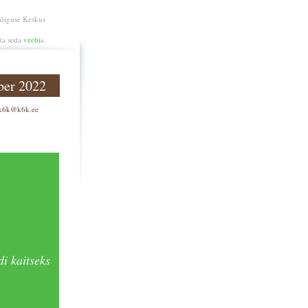
aõiguse Keskus
ata seda
veebis.
er 2022
k6k@k6k.ee
i kaitseks