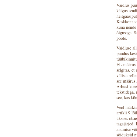
Vaidlus puu
käigus seadi
heitgaasipuh
Keskkonnaor
kuna nende 
õigusega. S
poole.
Vaidluse al
puudus kesk
tüübikinnit
EL määrus n
selgitas, et
välista sel
see määrus 
Arhusi konv
tekstidega,
see, kas kõn
Veel märkis
artikli 9 lõ
üksnes otsu
tagajärjed.
andmise või
sõidukeid n