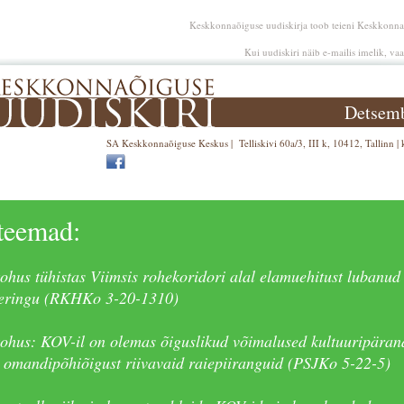
Keskkonnaõiguse uudiskirja toob teieni Keskkonn
Kui uudiskiri näib e-mailis imelik, va
Detsemb
SA Keskkonnaõiguse Keskus | Telliskivi 60a/3, III k, 10412, Tallinn |
teemad:
kohus tühistas Viimsis rohekoridori alal elamuehitust lubanud
eringu (RKHKo 3-20-1310)
kohus: KOV-il on olemas õiguslikud võimalused kultuuripärand
 omandipõhiõigust riivavaid raiepiiranguid (PSJKo 5-22-5)