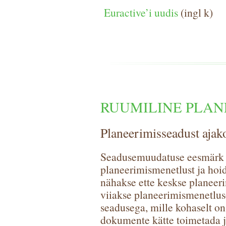
Euractive’i uudis
(ingl k)
RUUMILINE PLAN
Planeerimisseadust ajako
Seadusemuudatuse eesmärk 
planeerimismenetlust ja hoi
nähakse ette keskse planee
viiakse planeerimismenetlu
seadusega, mille kohaselt o
dokumente kätte toimetada j