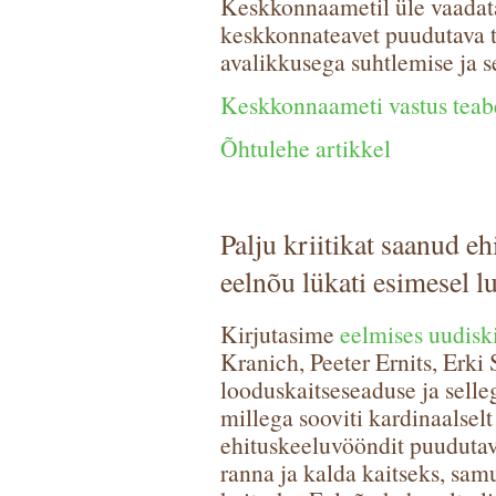
Keskkonnaametil üle vaadat
keskkonnateavet puudutava t
avalikkusega suhtlemise ja s
Keskkonnaameti vastus tea
Õhtulehe artikkel
Palju kriitikat saanud 
eelnõu lükati esimesel l
Kirjutasime
eelmises uudiski
Kranich, Peeter Ernits, Erki
looduskaitseseaduse ja selle
millega sooviti kardinaalsel
ehituskeeluvööndit puudutav
ranna ja kalda kaitseks, sa