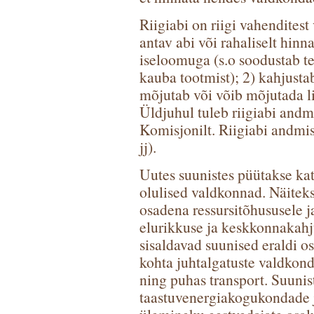
Riigiabi on riigi vahenditest
antav abi või rahaliselt hinn
iseloomuga (s.o soodustab tea
kauba tootmist); 2) kahjusta
mõjutab või võib mõjutada li
Üldjuhul tuleb riigiabi and
Komisjonilt. Riigiabi andmis
jj).
Uutes suunistes püütakse ka
olulised valdkonnad. Näiteks
osadena ressursitõhususele j
elurikkuse ja keskkonnakahj
sisaldavad suunised eraldi os
kohta juhtalgatuste valdkon
ning puhas transport. Suunis
taastuvenergiakogukondade 