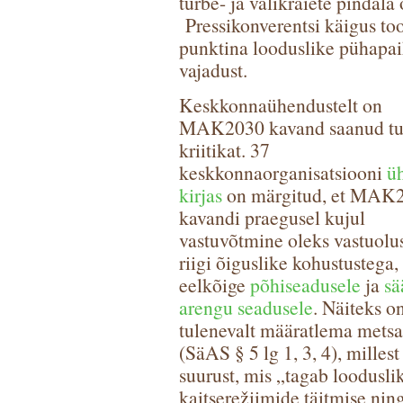
turbe- ja valikraiete pindala
Pressikonverentsi käigus too
punktina looduslike pühapai
vajadust.
Keskkonnaühendustelt on
MAK2030 kavand saanud tu
kriitikat. 37
keskkonnaorganisatsiooni
üh
kirjas
on märgitud, et MAK
kavandi praegusel kujul
vastuvõtmine oleks vastuolus
riigi õiguslike kohustustega,
eelkõige
põhiseadusele
ja
sä
arengu seadusele
. Näiteks o
tulenevalt määratlema metsa 
(SäAS § 5 lg 1, 3, 4), mille
suurust, mis „tagab looduslik
kaitserežiimide täitmise ning