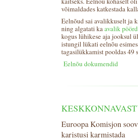
kaitseks. Eelnõu kohaselt ol
võimaldades katkestada kalla
Eelnõud sai avalikkuselt ja k
ning algatati ka
avalik pöör
kogus lühikese aja jooksul ül
istungil lükati eelnõu esime
tagasilükkamist pooldas 49 s
Eelnõu dokumendid
KESKKONNAVAST
Euroopa Komisjon soovi
karistusi karmistada