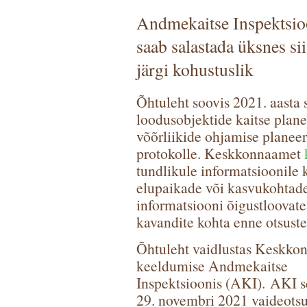
Andmekaitse Inspektsio
saab salastada üksnes sii
järgi kohustuslik
Õhtuleht soovis 2021. aasta
loodusobjektide kaitse planee
võõrliikide ohjamise planee
protokolle. Keskkonnaamet
tundlikule informatsioonile k
elupaikade või kasvukohtade
informatsiooni õigustloovat
kavandite kohta enne otsust
Õhtuleht vaidlustas Keskko
keeldumise Andmekaitse
Inspektsioonis (AKI).
AKI se
29. novembri 2021 vaideotsu