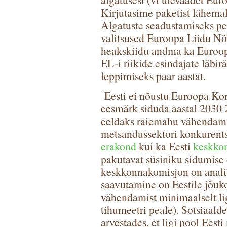
Kirjutasime paketist lähema
Algatuste seadustamiseks pe
valitsused Euroopa Liidu N
heakskiidu andma ka Euroopa
EL-i riikide esindajate läbi
leppimiseks paar aastat.
Eesti ei nõustu Euroopa Ko
eesmärk siduda aastal 2030 
eeldaks raiemahu vähendamis
metsandussektori konkurent
erakond
kui ka Eesti
keskko
pakutavat süsiniku sidumise 
keskkonnakomisjon on analüü
saavutamine on Eestile jõuk
vähendamist minimaalselt li
tihumeetri peale). Sotsiaald
arvestades, et ligi pool Eest