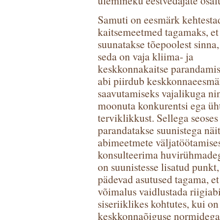
ülemineku eestvedajate osalu
Samuti on eesmärk kehtesta
kaitsemeetmed tagamaks, et
suunatakse tõepoolest sinna,
seda on vaja kliima- ja
keskkonnakaitse parandamis
abi piirdub keskkonnaeesmä
saavutamiseks vajalikuga nin
moonuta konkurentsi ega üht
terviklikkust. Sellega seoses
parandatakse suunistega näi
abimeetmete väljatöötamises
konsulteerima huvirühmadeg
on suunistesse lisatud punkt,
pädevad asutused tagama, et 
võimalus vaidlustada riigiab
siseriiklikes kohtutes, kui o
keskkonnaõiguse normidega 