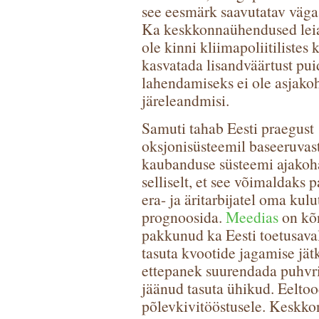
see eesmärk saavutatav väga
Ka keskkonnaühendused leiav
ole kinni kliimapoliitilistes
kasvatada lisandväärtust pui
lahendamiseks ei ole asjako
järeleandmisi.
Samuti tahab Eesti praegust
oksjonisüsteemil baseeruva
kaubanduse süsteemi ajakoh
selliselt, et see võimaldaks 
era- ja äritarbijatel oma kulu
prognoosida.
Meedias
on kõ
pakkunud ka Eesti toetusava
tasuta kvootide jagamise jät
ettepanek suurendada puhvrit
jäänud tasuta ühikud. Eelto
põlevkivitööstusele. Keskk