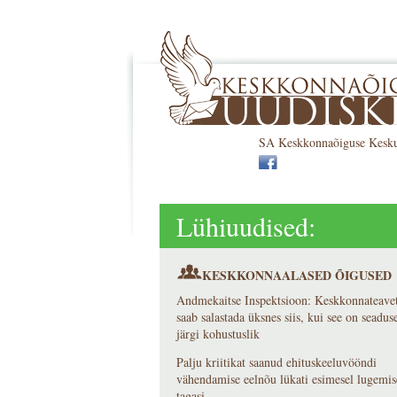
SA Keskkonnaõiguse Keskus 
Lühiuudised:
KESKKONNAALASED ÕIGUSED
Andmekaitse Inspektsioon: Keskkonnateave
saab salastada üksnes siis, kui see on seadus
järgi kohustuslik
Palju kriitikat saanud ehituskeeluvööndi
vähendamise eelnõu lükati esimesel lugemis
tagasi