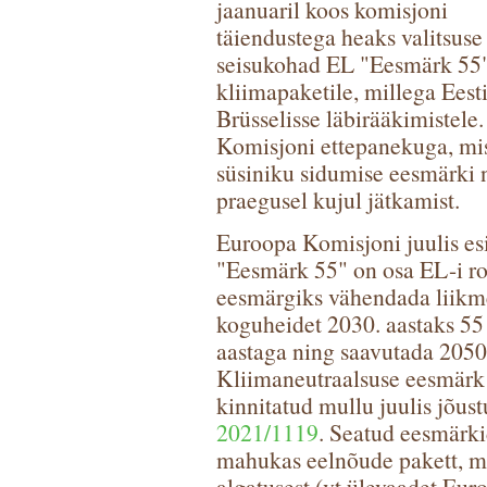
jaanuaril koos komisjoni
täiendustega heaks valitsuse
seisukohad EL "Eesmärk 55
kliimapaketile, millega Eest
Brüsselisse läbirääkimistele
Komisjoni ettepanekuga, mis
süsiniku sidumise eesmärki
praegusel kujul jätkamist.
Euroopa Komisjoni juulis esi
"Eesmärk 55" on osa EL-i ro
eesmärgiks vähendada liikm
koguheidet 2030. aastaks 55 
aastaga ning saavutada 2050.
Kliimaneutraalsuse eesmärk
kinnitatud mullu juulis jõus
2021/1119
. Seatud eesmärki
mahukas eelnõude pakett, m
algatusest (vt ülevaadet E