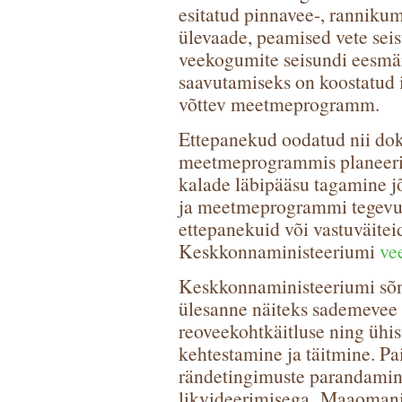
esitatud pinnavee-, ranniku
ülevaade, peamised vete seis
veekogumite seisundi eesmä
saavutamiseks on koostatud
võttev meetmeprogramm.
Ettepanekud oodatud nii dok
meetmeprogrammis planeerit
kalade läbipääsu tagamine j
ja meetmeprogrammi tegevus
ettepanekuid või vastuväiteid
Keskkonnaministeeriumi
ve
Keskkonnaministeeriumi sõn
ülesanne näiteks sademevee 
reoveekohtkäitluse ning ühisv
kehtestamine ja täitmine. Pa
rändetingimuste parandamine
likvideerimisega.
Maaomanik