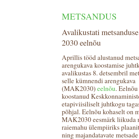
METSANDUS
Avalikustati metsandus
2030 eelnõu
Aprillis tööd alustanud met
arengukava koostamise juht
avalikustas 8. detsembril me
selle kümnendi arengukava
(MAK2030)
eelnõu
. Eelnõu
koostanud Keskkonnaminist
etapiviisiliselt juhtkogu taga
põhjal. Eelnõu kohaselt on 
MAK2030 eesmärk liikuda m
raiemahu ülempiiriks plaanit
ning majandatavate metsade