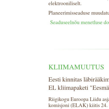
elektrooniliselt.
Planeerimisseaduse muudat
Seaduseelnõu menetluse d
KLIIMAMUUTUS
Eesti kinnitas läbirääki
EL kliimapaketi "Eesmä
Riigikogu Euroopa Liidu asj
komisjoni (ELAK) kiitis 24.