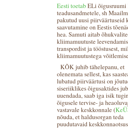
Eesti toetab
ELi õigusruumi k
teadusandmetele, sh Maailm
pakutud uusi piirväärtuseid 
saavutamine on Eestis tõenäo
hea. Samuti aitab õhukvalit
kliimamuutuste leevendamisel
transpordist ja tööstusest, m
kliimamuutustega võitlemise
KÕK juhib tähelepanu, et
olenemata sellest, kas saaste
lubatud piirväärtusi on jõutu
siseriiklikes õigusaktides ju
uuendada, saab iga isik tugi
õigusele tervise- ja heaoluv
vastavale keskkonnale (
KeÜ
nõuda, et haldusorgan teda
puudutavaid keskkonnaotsus