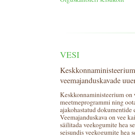
VESI
Keskkonnaministeerium 
veemajanduskavade uue
Keskkonnaministeerium on v
meetmeprogrammi ning oota
ajakohastatud dokumentide 
Veemajanduskava on vee kaits
säilitada veekogumite hea se
seisundis veekogumite hea 