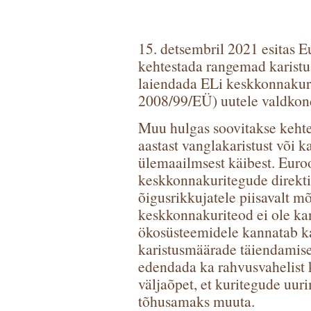
15. detsembril 2021 esitas 
kehtestada rangemad karistu
laiendada ELi keskkonnakurit
2008/99/EÜ) uutele valdkond
Muu hulgas soovitakse kehte
aastast vanglakaristust või ka
ülemaailmsest käibest. Euro
keskkonnakuritegude direktii
õigusrikkujatele piisavalt m
keskkonnakuriteod ei ole kan
ökosüsteemidele kannatab ka 
karistusmäärade täiendamis
edendada ka rahvusvahelist 
väljaõpet, et kuritegude uur
tõhusamaks muuta.