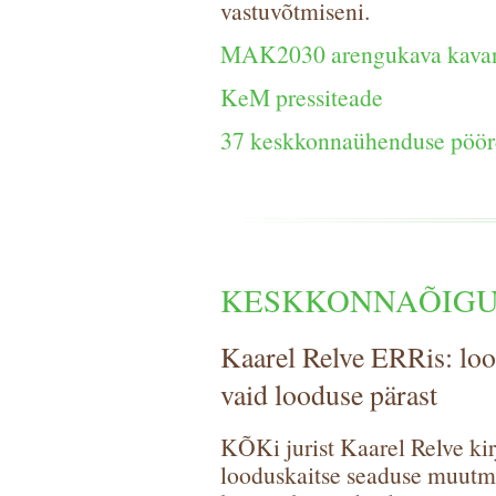
vastuvõtmiseni.
MAK2030 arengukava kavand
KeM pressiteade
37 keskkonnaühenduse pöö
KESKKONNAÕIGU
Kaarel Relve ERRis: loo
vaid looduse pärast
KÕKi jurist Kaarel Relve ki
looduskaitse seaduse muutm