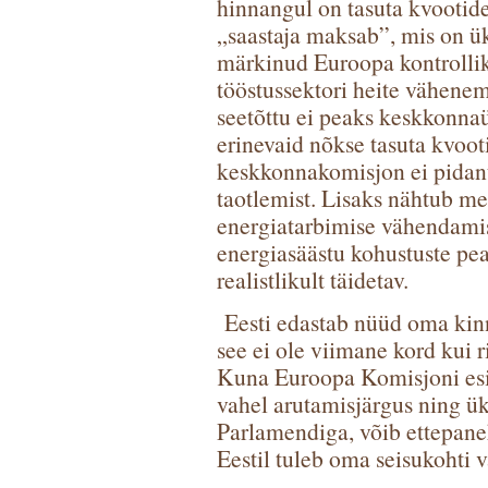
hinnangul on tasuta kvootid
„saastaja maksab”, mis on ü
märkinud Euroopa kontrollik
tööstussektori heite vähenem
seetõttu ei peaks keskkonna
erinevaid nõkse tasuta kvoo
keskkonnakomisjon ei pidanu
taotlemist. Lisaks nähtub mee
energiatarbimise vähendami
energiasäästu kohustuste pea
realistlikult täidetav.
Eesti edastab nüüd oma kinn
see ei ole viimane kord kui 
Kuna Euroopa Komisjoni esit
vahel arutamisjärgus ning ü
Parlamendiga, võib ettepanek
Eestil tuleb oma seisukohti 