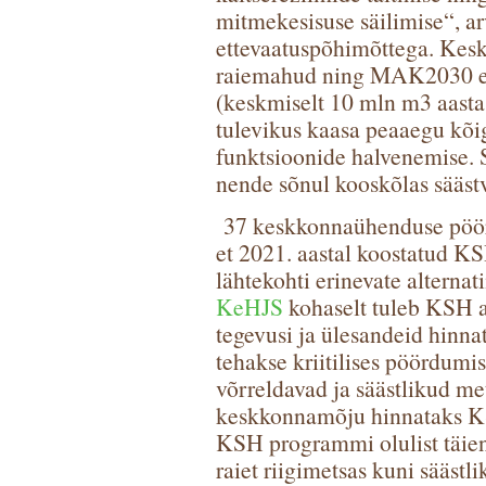
mitmekesisuse säilimise“, ar
ettevaatuspõhimõttega. Kes
raiemahud ning MAK2030 ee
(keskmiselt 10 mln m3 aasta
tulevikus kaasa peaaegu kõig
funktsioonide halvenemise. S
nende sõnul kooskõlas sääst
37 keskkonnaühenduse pöörd
et 2021. aastal koostatud 
lähtekohti erinevate alterna
KeHJS
kohaselt tuleb KSH a
tegevusi ja ülesandeid hinna
tehakse kriitilises pöördumis
võrreldavad ja säästlikud m
keskkonnamõju hinnataks K
KSH programmi olulist täiend
raiet riigimetsas kuni sääs