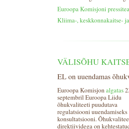
Euroopa Komisjoni pressite
Kliima-, keskkonnakaitse- ja
VÄLISÕHU KAITS
EL on uuendamas õhukv
Euroopa Komisjon
algatas
2
septembril Euroopa Liidu
õhukvaliteeti puudutava
regulatsiooni uuendamiseks 
konsultatsiooni. Õhukvalitee
direktiividega on kehtestatu