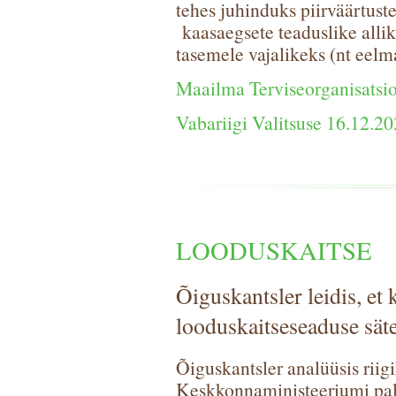
tehes juhinduks piirväärtust
kaasaegsete teaduslike allik
tasemele vajalikeks (nt eel
Maailma Terviseorganisatsio
Vabariigi Valitsuse 16.12.2
LOODUSKAITSE
Õiguskantsler leidis, et
looduskaitseseaduse sät
Õiguskantsler analüüsis rii
Keskkonnaministeeriumi palv