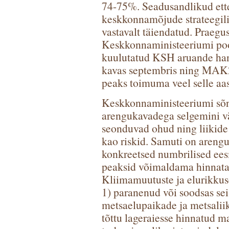
74-75%. Seadusandlikud ett
keskkonnamõjude strateegil
vastavalt täiendatud. Prae
Keskkonnaministeeriumi pool
kuulutatud KSH aruande ha
kavas septembris ning MAK2
peaks toimuma veel selle aas
Keskkonnaministeeriumi sõnu
arengukavadega selgemini v
seonduvad ohud ning liikide
kao riskid. Samuti on areng
konkreetsed numbrilised ees
peaksid võimaldama hinnata 
Kliimamuutuste ja elurikkus
1) paranenud või soodsas sei
metsaelupaikade ja metsaliiki
tõttu lageraiesse hinnatud m