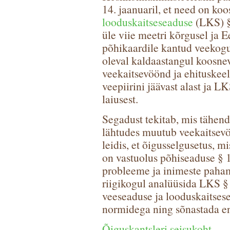
14. jaanuaril, et need on ko
looduskaitseseaduse
(LKS) § 
üle viie meetri kõrgusel ja 
põhikaardile kantud veekogu
oleval kaldaastangul koosne
veekaitsevöönd ja ehituskee
veepiirini jäävast alast ja 
laiusest.
Segadust tekitab, mis tähend
lähtudes muutub veekaitsevö
leidis, et õigusselgusetus, m
on vastuolus põhiseaduse § 1
probleeme ja inimeste pahame
riigikogul analüüsida LKS § 
veeseaduse ja looduskaitses
normidega ning sõnastada en
Õiguskantsleri seisukoht