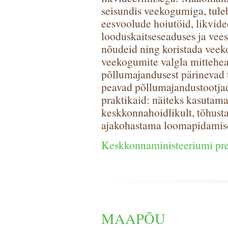
seisundis veekogumiga, tule
eesvoolude hoiutöid, likvidee
looduskaitseseaduses ja vee
nõudeid ning koristada veek
veekogumite valgla mittehea
põllumajandusest pärinevad t
peavad põllumajandustootja
praktikaid: näiteks kasutam
keskkonnahoidlikult, tõhust
ajakohastama loomapidamise
Keskkonnaministeeriumi pre
MAAPÕU