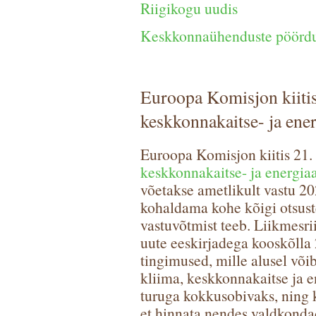
Riigikogu uudis
Keskkonnaühenduste pöörd
Euroopa Komisjon kiitis
keskkonnakaitse- ja ener
Euroopa Komisjon kiitis 21.
keskkonnakaitse- ja energiaa
võetakse ametlikult vastu 20
kohaldama kohe kõigi otsust
vastuvõtmist teeb. Liikmesr
uute eeskirjadega kooskõlla 
tingimused, mille alusel võib
kliima, keskkonnakaitse ja e
turuga kokkusobivaks, ning 
et hinnata nendes valdkondad