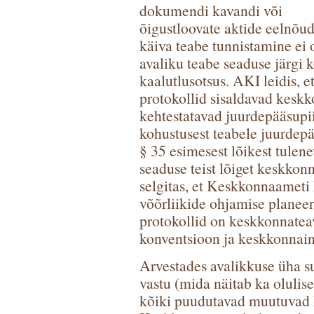
dokumendi kavandi või
õigustloovate aktide eelnõu
käiva teabe tunnistamine ei 
avaliku teabe seaduse järgi k
kaalutlusotsus. AKI leidis, 
protokollid sisaldavad keskko
kehtestatavad juurdepääsupii
kohustusest teabele juurdepä
§ 35 esimesest lõikest tule
seaduse teist lõiget keskkon
selgitas, et Keskkonnaameti 
võõrliikide ohjamise planee
protokollid on keskkonnateav
konventsioon ja keskkonnain
Arvestades avalikkuse üha 
vastu (mida näitab ka olulise
kõiki puudutavad muutuvad