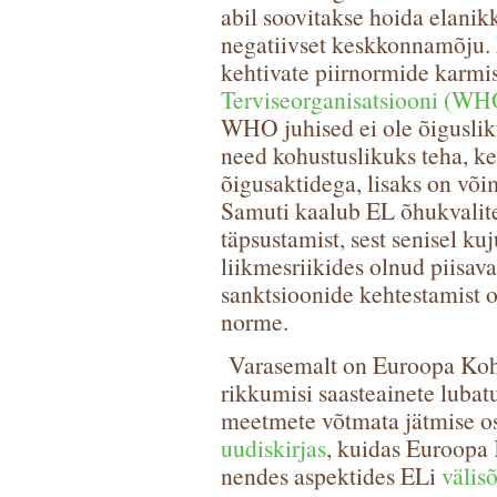
abil soovitakse hoida elanik
negatiivset keskkonnamõju.
kehtivate piirnormide karmis
Terviseorganisatsiooni (WHO
WHO juhised ei ole õigusliku
need kohustuslikuks teha, ke
õigusaktidega, lisaks on või
Samuti kaalub EL õhukvalit
täpsustamist, sest senisel k
liikmesriikides olnud piisava
sanktsioonide kehtestamist o
norme.
Varasemalt on Euroopa Koh
rikkumisi saasteainete lubat
meetmete võtmata jätmise o
uudiskirjas
, kuidas Euroopa 
nendes aspektides ELi
välis