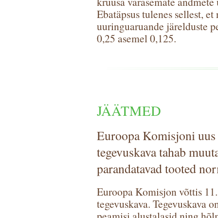
kruusa varasemate andmete 
Ebatäpsus tulenes sellest, e
uuringuaruande järelduste p
0,25 asemel 0,125.
JÄÄTMED
Euroopa Komisjoni uus
tegevuskava tahab muuta
parandatavad tooted no
Euroopa Komisjon võttis 11.
tegevuskava. Tegevuskava o
peamisi alustalasid ning hõl