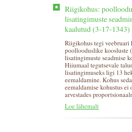
Riigikohus: poolloodu
lisatingimuste seadmin
kaalutud (3-17-1343)
Riigikohus tegi veebruari 
poollooduslike koosluste 
lisatingimuste seadmise kor
Hiiumaal tegutsevale talu
lisatingimuseks ligi 13 he
eemaldamine. Kohus sedasta
eemaldamise kohustus ei o
arvestades proportsionaal
Loe lähemalt