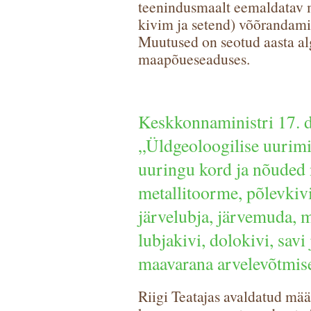
teenindusmaalt eemaldatav 
kivim ja setend) võõrandamis
Muutused on seotud aasta a
maapõueseaduses.
Keskkonnaministri 17. d
„Üldgeoloogilise uurimi
uuringu kord ja nõuded 
metallitoorme, põlevkivi
järvelubja, järvemuda, m
lubjakivi, dolokivi, sav
maavarana arvelevõtmi
Riigi Teatajas avaldatud mää