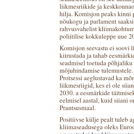
liikmesriikide ja keskkonnao
hilja. Komisjon peaks kinni 
nõukogu ja parlament saaks
rahvusvahelist kliimakohtu
poliitilise kokkuleppe uue 2
Komisjon seevastu ei soovi li
kiirustada ja tahab eesmärki
seadmisel toetuda põhjaliku
mõjuhindamise tulemustele.
Protsessi aeglustavad ka mõ
liikmesriigid, kes ei ole si
2030. a eesmärkide täitmisek
eelmisel aastal, kuid siiani 
Prantsusmaal.
Positiivse külje pealt tuleb 
kliimaseadusega oleks Euroo