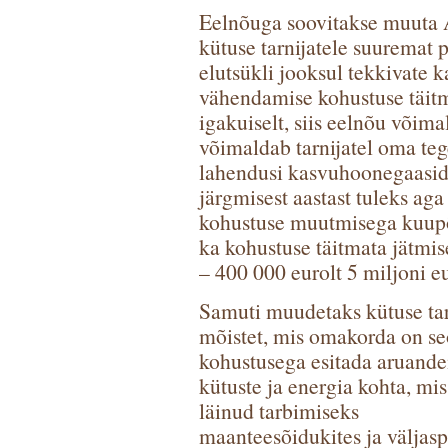
Eelnõuga soovitakse muuta A
kütuse tarnijatele suuremat 
elutsükli jooksul tekkivate
vähendamise kohustuse täitmi
igakuiselt, siis eelnõu võim
võimaldab tarnijatel oma teg
lahendusi kasvuhoonegaasid
järgmisest aastast tuleks aga
kohustuse muutmisega kuupõ
ka kohustuse täitmata jätmis
– 400 000 eurolt 5 miljoni e
Samuti muudetaks kütuse tar
mõistet, mis omakorda on se
kohustusega esitada aruande
kütuste ja energia kohta, mis
läinud tarbimiseks
maanteesõidukites ja väljasp