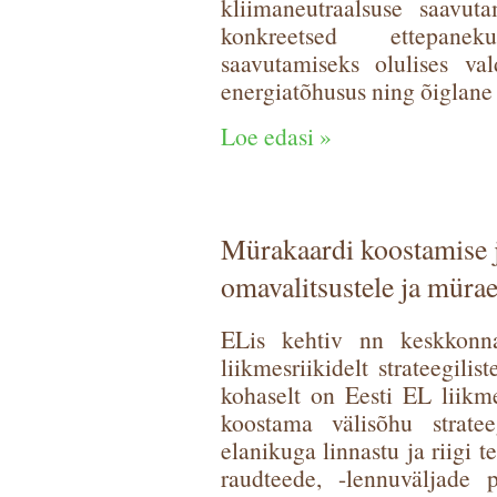
kliimaneutraalsuse saavuta
konkreetsed ettepanek
saavutamiseks olulises val
energiatõhusus ning õiglane
Loe edasi »
Mürakaardi koostamise 
omavalitsustele ja mürae
ELis kehtiv nn keskkonn
liikmesriikidelt strateegili
kohaselt on Eesti EL liikme
koostama välisõhu strate
elanikuga linnastu ja riigi 
raudteede, -lennuväljade