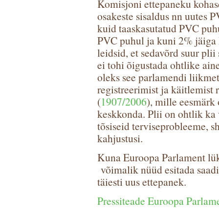
Komisjoni ettepaneku kohasel
osakeste sisaldus nn uutes P
kuid taaskasutatud PVC puhu
PVC puhul ja kuni 2% jäiga
leidsid, et sedavõrd suur plii
ei tohi õigustada ohtlike ain
oleks see parlamendi liikmet
registreerimist ja käitlemi
(
1907/2006
), mille eesmärk 
keskkonda. Plii on ohtlik ka 
tõsiseid terviseprobleeme, s
kahjustusi.
Kuna Euroopa Parlament lük
võimalik nüüd esitada saadi
täiesti uus ettepanek.
Pressiteade Euroopa Parlame