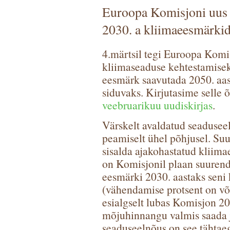
Euroopa Komisjoni uus 
2030. a kliimaeesmärkid
4.märtsil tegi Euroopa Kom
kliimaseaduse kehtestamise
eesmärk saavutada 2050. aast
siduvaks. Kirjutasime selle 
veebruarikuu uudiskirjas
.
Värskelt avaldatud seaduseel
peamiselt ühel põhjusel. Suu
sisalda ajakohastatud kliima
on Komisjonil plaan suuren
eesmärki 2030. aastaks seni 
(vähendamise protsent on võ
esialgselt lubas Komisjon 2
mõjuhinnangu valmis saada ju
seaduseelnõus on see tähtae