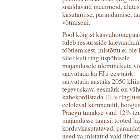
sisaldavaid meetmeid, alates 
kasutamise, parandamise, taa
võtmiseni.
Pool kõigist kasvuhoonegaas
tuleb ressursside kaevandami
töötlemisest, mistõttu ei ole
täielikult ringluspõhisele
majandusele üleminekuta võ
saavutada ka ELi eesmärki
saavutada aastaks 2050 klii
tegevuskava eesmärk on vähe
kahekordistada ELis ringluss
eeloleval kümnendil, hoogus
Praegu tuuakse vaid 12% teise
majandusse tagasi, tooted lag
korduvkasutatavad, parandat
need valmistatud vaid üheko