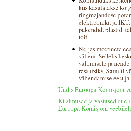
Kolmandaks keskendu
kus kasutatakse kõig
ringmajanduse potent
elektroonika ja IKT,
pakendid, plastid, te
toit.
Neljas meetmete ees
vähem. Selleks kesk
vältimisele ja nende
ressursiks. Samuti v
vähendamise eest ja 
Uudis Euroopa Komisjoni ve
Küsimused ja vastused uue 
Euroopa Komisjoni veebilehe