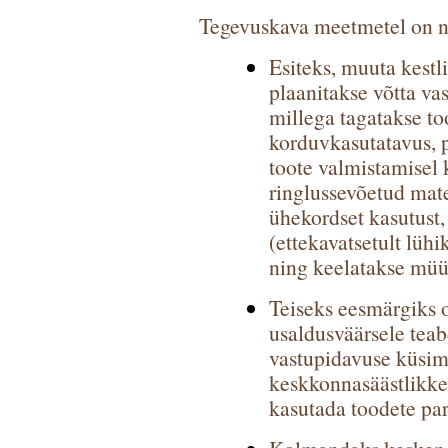
Tegevuskava meetmetel on n
Esiteks, muuta kestl
plaanitakse võtta vas
millega tagatakse to
korduvkasutatavus, p
toote valmistamisel 
ringlussevõetud mater
ühekordset kasutust
(ettekavatsetult lüh
ning keelatakse mü
Teiseks eesmärgiks o
usaldusväärsele teab
vastupidavuse küsimu
keskkonnasäästlikke 
kasutada toodete pa