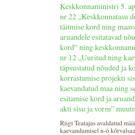
Keskkonnaministri 5. ap
nr 22 „Keskkonnatasu de
täitmise kord ning maa
aruandele esitatavad nõ
kord” ning keskkonnamini
nr 12 „Uuritud ning ka
täpsustatud nõuded ja k
korrastamise projekti si
kaevandatud maa ning se
esitamise kord ja aruan
akti sisu ja vorm” muut
Riigi Teatajas avaldatud mää
kaevandamisel n-ö kõrvalsaa