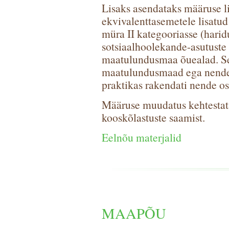
Lisaks asendataks määruse li
ekvivalenttasemetele lisatud
müra II kategooriasse (haridu
sotsiaalhoolekande-asutuste
maatulundusmaa õuealad. Se
maatulundusmaad ega nende õ
praktikas rakendati nende o
Määruse muudatus kehtestatak
kooskõlastuste saamist.
Eelnõu materjalid
MAAPÕU