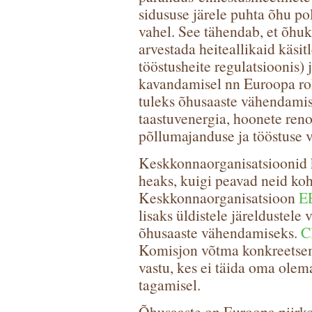
sidususe järele puhta õhu pol
vahel. See tähendab, et õhuk
arvestada heiteallikaid käsit
tööstusheite regulatsioonis) 
kavandamisel nn Euroopa ro
tuleks õhusaaste vähendamis
taastuvenergia, hoonete reno
põllumajanduse ja tööstuse 
Keskkonnaorganisatsioonid k
heaks, kuigi peavad neid ko
Keskkonnaorganisatsioon
E
lisaks üldistele järeldustel
õhusaaste vähendamiseks.
C
Komisjon võtma konkreetsem
vastu, kes ei täida oma olem
tagamisel.
Õhusaaste on Euroopa piirk