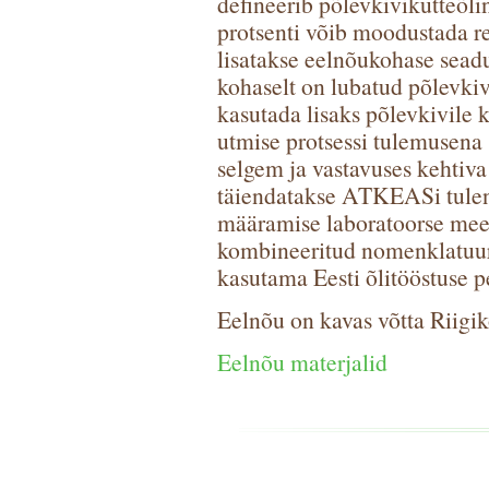
defineerib põlevkivikütteõli
protsenti võib moodustada r
lisatakse eelnõukohase sea
kohaselt on lubatud põlevkiv
kasutada lisaks põlevkivile k
utmise protsessi tulemusena 
selgem ja vastavuses kehtiva
täiendatakse ATKEASi tulen
määramise laboratoorse meet
kombineeritud nomenklatuur
kasutama Eesti õlitööstuse 
Eelnõu on kavas võtta Riigik
Eelnõu materjalid