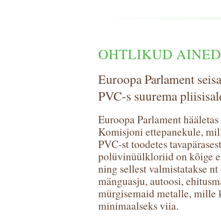
OHTLIKUD AINED
Euroopa Parlament seisa
PVC-s suurema pliisisal
Euroopa Parlament hääletas 
Komisjoni ettepanekule, mill
PVC-st toodetes tavapärasest
polüvinüülkloriid on kõige 
ning sellest valmistatakse nt
mänguasju, autoosi, ehitusma
mürgisemaid metalle, mille 
minimaalseks viia.