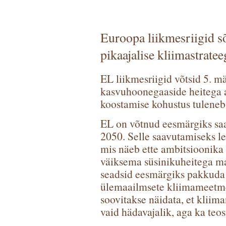
Euroopa liikmesriigid s
pikaajalise kliimastratee
EL liikmesriigid võtsid 5. mä
kasvuhoonegaaside heitega ar
koostamise kohustus tuleneb 
EL on võtnud eesmärgiks saa
2050. Selle saavutamiseks le
mis näeb ette ambitsioonika
väiksema süsinikuheitega ma
seadsid eesmärgiks pakkuda k
ülemaailmsete kliimameetmet
soovitakse näidata, et kliim
vaid hädavajalik, aga ka teost