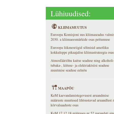
Lühiuudised:
KLIIMAMUUTUS
Euroopa Komisjoni uus kliimaseadus valmis
2030. a kliimaeesmärkide osas pettumuse
Euroopa liikmesriigid sõlmisid ametliku
kokkuleppe pikaajalise kliimastrateegia osas
Atmosfääriõhu kaitse seaduse ning alkoholi-
tubaka-, kütuse- ja elektriaktsiisi seaduse
muutmise seaduse eelnõu
MAAPÕU
KeM kaevandamistegevusest aruandmise
määruste muutused lihtsustavad aruandlust 
kõrvalsaaduste osas
KeM 17.12.18 määruses nr 52 parandati sin