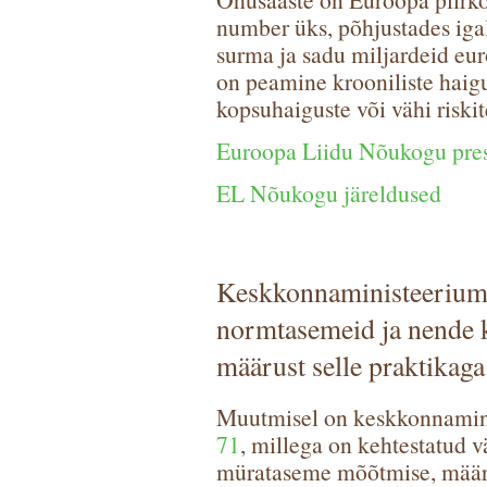
number üks, põhjustades iga
surma ja sadu miljardeid eur
on peamine krooniliste haigu
kopsuhaiguste või vähi riskit
Euroopa Liidu Nõukogu pres
EL Nõukogu järeldused
Keskkonnaministeerium
normtasemeid ja nende k
määrust selle praktikaga
Muutmisel on keskkonnamini
71
, millega on kehtestatud 
mürataseme mõõtmise, määr