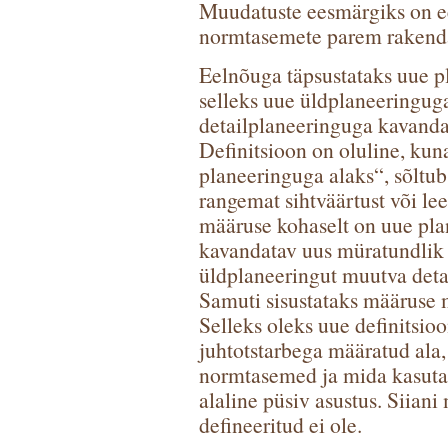
Muudatuste eesmärgiks on e
normtasemete parem rakend
Eelnõuga täpsustataks uue pl
selleks uue üldplaneeringug
detailplaneeringuga kavanda
Definitsioon on oluline, kuna
planeeringuga alaks“, sõltub
rangemat sihtväärtust või le
määruse kohaselt on uue pla
kavandatav uus müratundlik 
üldplaneeringut muutva deta
Samuti sisustataks määruse 
Selleks oleks uue definitsio
juhtotstarbega määratud ala,
normtasemed ja mida kasuta
alaline püsiv asustus. Siian
defineeritud ei ole.