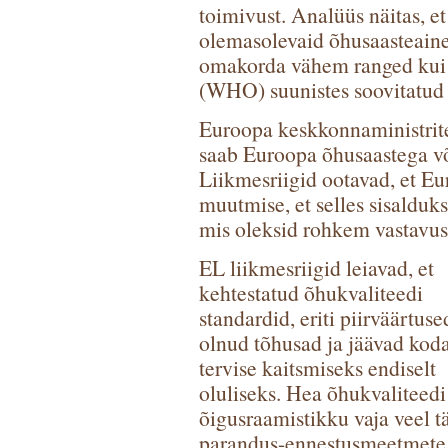
toimivust. Analüüs näitas, et
olemasolevaid õhusaasteaine
omakorda vähem ranged kui 
(WHO) suunistes soovitatud 
Euroopa keskkonnaministrit
saab Euroopa õhusaastega võ
Liikmesriigid ootavad, et Eu
muutmise, et selles sisalduk
mis oleksid rohkem vastavu
EL liikmesriigid leiavad, et
kehtestatud õhukvaliteedi
standardid, eriti piirväärtuse
olnud tõhusad ja jäävad kod
tervise kaitsmiseks endiselt
oluliseks. Hea õhukvaliteed
õigusraamistikku vaja veel t
parandus-ennestusmeetmete o