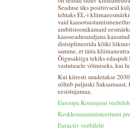
on seatud siduv kliimaneutr
Seaduse üks positiivseid külg
tehtaks EL-i kliimaeesmärk
vaid kaasotsustamismenetlus
ambitsioonikamaid eesmärk
kaasseadusandjana kaasatud
distsiplineerida kõiki liikme
samme, et täita kliimaneutra
Õigusaktiga tekiks edaspidi k
vastutusele võtmiseks, kui lu
Kui kiiresti suudetakse 2030
sõltub paljuski Saksamaast, k
eesistujamaa.
Euroopa Komisjoni veebileh
Keskkonnaministeeriumi pre
Euractiv veebileht