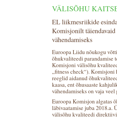
VÄLISÕHU KAITS
EL liikmesriikide esind
Komisjonilt täiendavai
vähendamiseks
Euroopa Liidu nõukogu võttis 
õhukvaliteedi parandamise 
Komisjoni välisõhu kvaliteed
„fitness check“). Komisjoni
reeglid aidanud õhukvalitee
kaasa, ent õhusaaste kahjuli
vähendamiseks on vaja veel p
Euroopa Komisjon algatas õh
läbivaatamise juba 2018.a. 
välisõhu kvaliteedi direktiivi