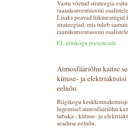
Vastu võetud strateegia esi
raamkonventsiooni osalistele
Lisaks peavad liikmesriigid 
strateegiad, mis tuleb samu
raamkonventsiooni osalistele 
EL nõukogu pressiteade
Atmosfääriõhu kaitse sea
kütuse- ja elektriaktsii
eelnõu
Riigikogu keskkonnakomisjon
lugemisel atmosfääriõhu kai
tubaka-, kütuse- ja elektri
seaduse eelnõu.