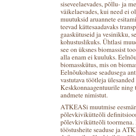
siseveelaevades, põllu- ja m
väikelaevades, kui need ei 
muutuksid aruannete esitamis
teevad kättesaadavaks transpo
gaaskütuseid ja vesinikku, 
kohustuslikuks. Ühtlasi muude
see on üksnes biomassist too
alla enam ei kuuluks. Eelnõ
biomasskütus, mis on biomass
Eelnõukohase seadusega ant
vastutava töötleja ülesande
Keskkonnaagentuurile ning 
andmete nimistut.
ATKEASi muutmise eesmärk
põlevkivikütteõli definitsio
põlevkivikütteõli toormena. 
tööstusheite seaduse ja AT