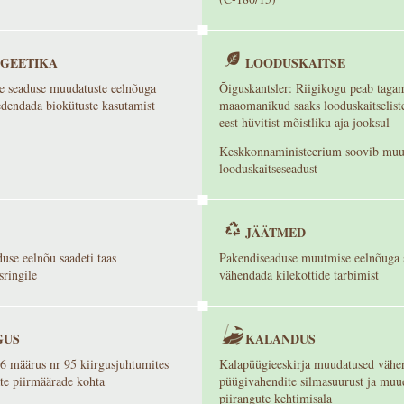
GEETIKA
LOODUSKAITSE
e seaduse muudatuste eelnõuga
Õiguskantsler: Riigikogu peab tagam
edendada biokütuste kasutamist
maaomanikud saaks looduskaitseliste
eest hüvitist mõistliku aja jooksul
Keskkonnaministeerium soovib muu
looduskaitseseadust
JÄÄTMED
use eelnõu saadeti taas
Pakendiseaduse muutmise eelnõuga 
sringile
vähendada kilekottide tarbimist
GUS
KALANDUS
 määrus nr 95 kiirgusjuhtumites
Kalapüügieeskirja muudatused vähe
te piirmäärade kohta
püügivahendite silmasuurust ja muu
piirangute kehtimisala