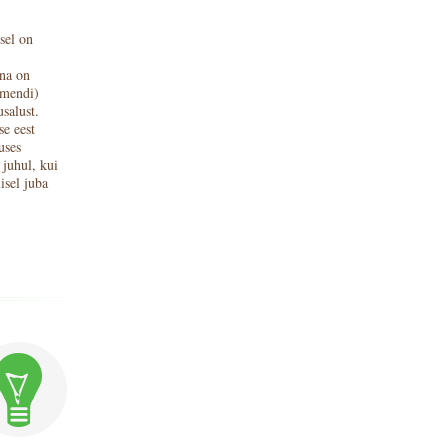
.
sel on
ina on
emendi)
salust.
se eest
uses
 juhul, kui
isel juba