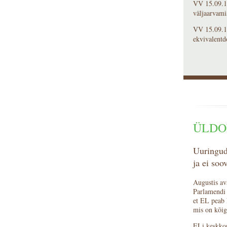
VV 15.09.16
väljaarvami
VV 15.09.16
ekvivalentd
ÜLDO
Uuringud
ja ei soo
Augustis av
Parlamendi 
et EL peab 
mis on kõig
ELi keskkon