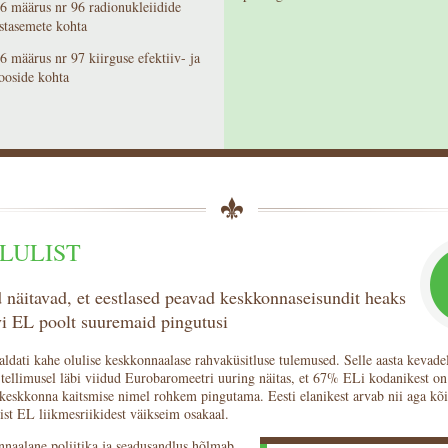
 määrus nr 96 radionukleiidide
stasemete kohta
 määrus nr 97 kiirguse efektiiv- ja
ooside kohta
LULIST
 näitavad, et eestlased peavad keskkonnaseisundit heaks
vi EL poolt suuremaid pingutusi
aldati kahe olulise keskkonnaalase rahvaküsitluse tulemused. Selle aasta kevad
tellimusel läbi viidud Eurobaromeetri uuring näitas, et 67% ELi kodanikest on
keskkonna kaitsmise nimel rohkem pingutama. Eesti elanikest arvab nii aga kõ
ist EL liikmesriikidest väikseim osakaal.
naalane poliitika ja seadusandlus hõlmab