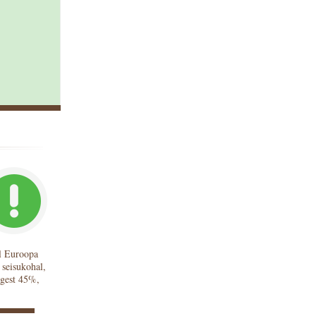
el Euroopa
 seisukohal,
igest 45%,