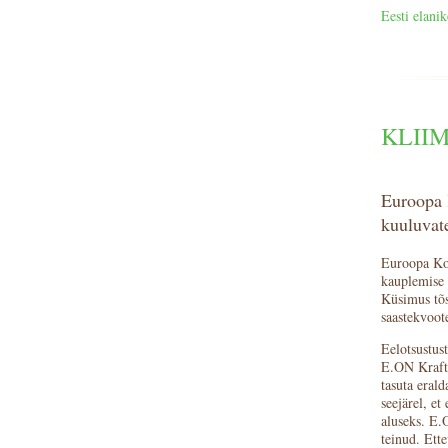
Eesti elani
KLII
Euroopa 
kuuluvate
Euroopa Koh
kauplemise 
Küsimus tõs
saastekvoot
Eelotsustus
E.ON Kraftw
tasuta eral
seejärel, et
aluseks. E.
teinud. Ette