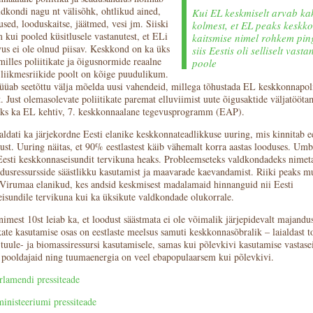
dkondi nagu nt välisõhk, ohtlikud ained,
Kui EL keskmiselt arvab kak
sed, looduskaitse, jäätmed, vesi jm. Siiski
kolmest, et EL peaks keskk
 kui pooled küsitlusele vastanutest, et ELi
kaitsmise nimel rohkem pi
vus ei ole olnud piisav. Keskkond on ka üks
siis Eestis oli selliselt vasta
illes poliitikate ja õigusnormide reaalne
poole
 liikmesriikide poolt on kõige puudulikum.
üab seetõttu välja mõelda uusi vahendeid, millega tõhustada EL keskkonnapoli
. Just olemasolevate poliitikate paremat elluviimist uute õigusaktide väljatööta
eks ka EL kehtiv, 7. keskkonnaalane tegevusprogramm (EAP).
aldati ka järjekordne Eesti elanike keskkonnateadlikkuse uuring, mis kinnitab ee
ust. Uuring näitas, et 90% eestlastest käib vähemalt korra aastas looduses. Um
Eesti keskkonnaseisundit tervikuna heaks. Probleemseteks valdkondadeks nimet
odusressursside säästlikku kasutamist ja maavarade kaevandamist. Riiki peaks m
Virumaa elanikud, kes andsid keskmisest madalamaid hinnanguid nii Eesti
isundile tervikuna kui ka üksikute valdkondade olukorrale.
imest 10st leiab ka, et loodust säästmata ei ole võimalik järjepidevalt majandu
ate kasutamise osas on eestlaste meelsus samuti keskkonnasõbralik – laialdast t
 tuule- ja biomassiressursi kasutamisele, samas kui põlevkivi kasutamise vastase
pooldajaid ning tuumaenergia on veel ebapopulaarsem kui põlevkivi.
lamendi pressiteade
nisteeriumi pressiteade