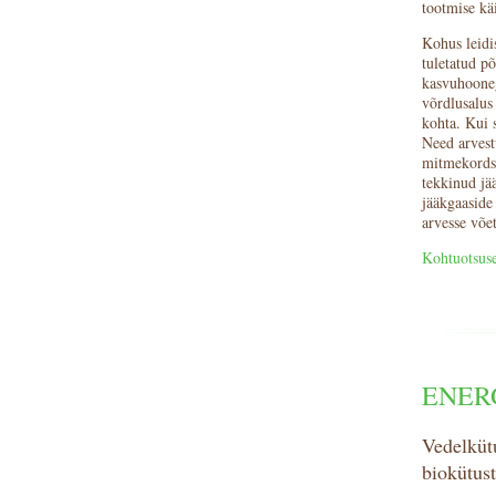
tootmise kä
Kohus leidis
tuletatud põ
kasvuhooneg
võrdlusalus
kohta. Kui 
Need arvestu
mitmekordsel
tekkinud jää
jääkgaaside 
arvesse võe
Kohtuotsuse
ENER
Vedelküt
biokütust