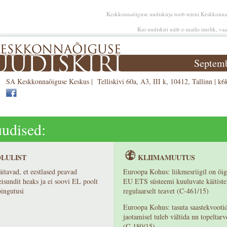
Keskkonnaõiguse uudiskirja toob teieni Keskkonn
Kui uudiskiri näib e-mailis imelik, va
Septem
SA Keskkonnaõiguse Keskus | Telliskivi 60a, A3, III k, 10412, Tallinn |
k6
udised:
LULIST
KLIIMAMUUTUS
itavad, et eestlased peavad
Euroopa Kohus: liikmesriigil on õi
isundit heaks ja ei soovi EL poolt
EU ETS süsteemi kuuluvate käitiste
ingutusi
regulaarselt teavet (C-461/15)
Euroopa Kohus: tasuta saastekvooti
jaotamisel tuleb vältida nn topeltarv
(C‑180/15)