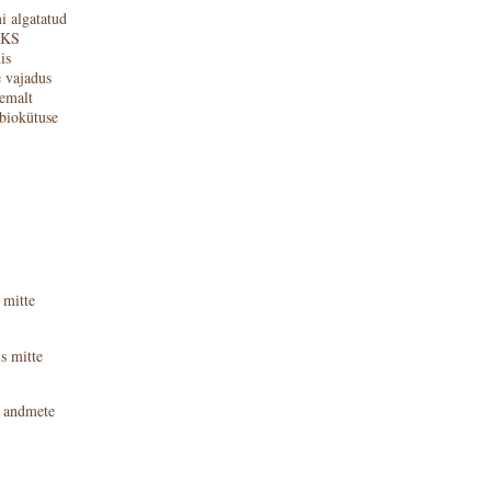
i algatatud
VKS
is
 vajadus
jemalt
biokütuse
 mitte
s mitte
s andmete