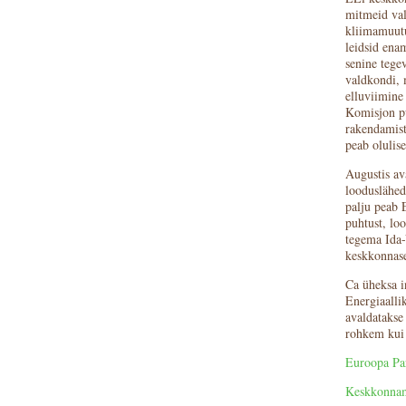
mitmeid val
kliimamuutu
leidsid enam
senine tege
valdkondi, m
elluviimine
Komisjon pü
rakendamist
peab olulis
Augustis av
looduslähed
palju peab 
puhtust, lo
tegema Ida-
keskkonnase
Ca üheksa in
Energiaallik
avaldatakse
rohkem kui 
Euroopa Par
Keskkonnami