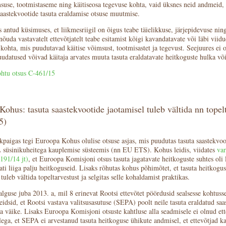
msuse, tootmistaseme ning käitiseosa tegevuse kohta, vaid üksnes neid andmeid,
saastekvootide tasuta eraldamise otsuse muutmise.
 antud küsimuses, et liikmesriigil on õigus teabe täielikkuse, järjepidevuse nin
õuda vastavatelt ettevõtjatelt teabe esitamist kõigi kavandatavate või läbi viidu
ohta, mis puudutavad käitise võimsust, tootmisastet ja tegevust. Seejuures ei o
udatused võivad käitaja arvates muuta tasuta eraldatavate heitkoguste hulka või
htu otsus C-461/15
ohus: tasuta saastekvootide jaotamisel tuleb vältida nn topelt
5)
kpaigas tegi Euroopa Kohus olulise otsuse asjas, mis puudutas tasuta saastekvoo
 süsinikuheitega kauplemise süsteemis (nn EU ETS). Kohus leidis, viidates
va
191/14 jt)
, et Euroopa Komisjoni otsus tasuta jagatavate heitkoguste suhtes oli l
gati liiga palju heitkoguseid. Lisaks rõhutas kohus põhimõtet, et tasuta heitkogus
tuleb vältida topeltarvestust ja selgitas selle kohaldamist praktikas.
alguse juba 2013. a, mil 8 erinevat Rootsi ettevõtet pöördusid sealsesse kohtusse
eidsid, et Rootsi vastava valitsusasutuse (SEPA) poolt neile tasuta eraldatud sa
ga väike. Lisaks Euroopa Komisjoni otsuste kahtluse alla seadmisele ei olnud et
llega, et SEPA ei arvestanud tasuta heitkoguse ühikute andmisel, et ettevõtjad k