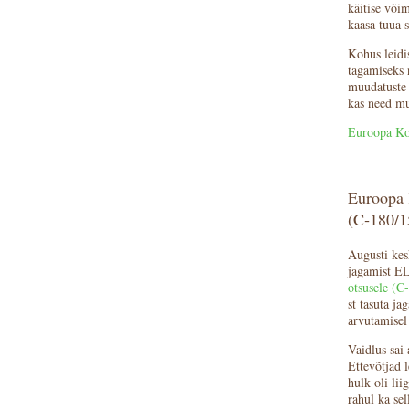
käitise või
kaasa tuua 
Kohus leidis
tagamiseks n
muudatuste k
kas need mu
Euroopa Ko
Euroopa K
(C‑180/1
Augusti kes
jagamist EL
otsusele (C-
st tasuta ja
arvutamisel 
Vaidlus sai 
Ettevõtjad l
hulk oli lii
rahul ka se