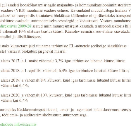
lgul saadeti kooskõlastamisringile majandus- ja kommunikatsiooniministeerium
 seaduse (VKS) muutmise seaduse eelnõu. Kavandatud muudatustega lisataks 
alasse ka transpordis kasutatava biokütuse käitlemine ning sätestataks transpord
biokütuse osakaalu suurendamiseks eesmärgid ja kohustused. Vastava muudatuse
direktiivis 2009/28
seatud miinimumeesmärgist kasutada transpordisektoris hil
0 vähemalt 10% ulatuses taastuvkütust. Käesolev eesmärk soovitakse saavutada 
ensiini ja diislikütusesse.
staks kütusetarnijaid suunama tarbimisse EL-nõuetele (eelkõige säästlikkuse
ele) vastavat biokütust järgneval määral:
alates 2017. a 1. maist vähemalt 3,3% igas tarbimisse lubatud kütuse liitris;
alates 2018. a 1. aprillist vähemalt 6,4% igas tarbimisse lubatud kütuse liitris;
alates 2019. a vähemalt 8% kütusest, kuid igas tarbimisse lubatud kütuse liitris
vähem kui 6,4%;
alates 2020. a vähemalt 10% kütusest, kuid igas tarbimisse lubatud kütuse liitri
vähem kui 6,4%
urendaks Keskkonnainspektsiooni, -ameti ja –agentuuri halduskoormust seose
 töötlemis- ja auditeerimiskohustuste suurenemisega.
eelnõude infosüsteemis