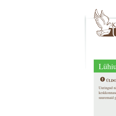
Lühiu
ÜLDO
Uuringud nä
keskkonnase
suuremaid p