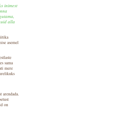
s inimest
onna
ngutama,
nuid alla
itika
mise asemel
stlaste
bes sama
ati mere
urelikuks
st arendada.
oetust
id on