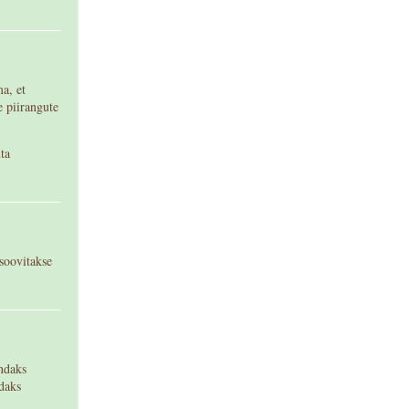
a, et
 piirangute
ta
soovitakse
ndaks
daks