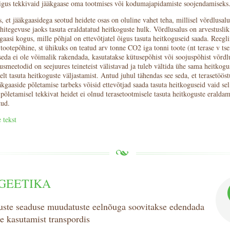
igus tekkivaid jääkgaase oma tootmises või kodumajapidamiste soojendamiseks
, et jääkgaasidega seotud heidete osas on oluline vahet teha, millisel võrdlusalu
hitegevuse jaoks tasuta eraldatatud heitkoguste hulk. Võrdlusalus on arvestuslik
aasi kogus, mille põhjal on ettevõtjatel õigus tasuta heitkoguseid saada. Reegl
 tootepõhine, st ühikuks on teatud arv tonne CO2 iga tonni toote (nt terase v ts
seda ei ole võimalik rakendada, kasutatakse kütusepõhist või soojuspõhist võrdlu
smeetodid on seejuures teineteist välistavad ja tuleb vältida ühe sama heitkogu
t tasuta heitkoguste väljastamist. Antud juhul tähendas see seda, et terasetööst
kgaaside põletamise tarbeks võisid ettevõtjad saada tasuta heitkoguseid vaid sel
põletamisel tekkivat heidet ei olnud terasetootmisele tasuta heitkoguste eraldam
tud.
 tekst
GEETIKA
uste seaduse muudatuste eelnõuga soovitakse edendada
e kasutamist transpordis