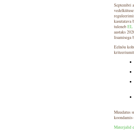
Septembri a
vedelkütuse
reguleerimis
kasutatava 
tuleneb
EL 
aastaks 202
lisamisega b
Eelnõu kohu
kriteeriumit
Muudatus su
koondamis-,
Materjalid 