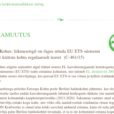
ke keskkonnateadlikkuse uuring
MAMUUTUS
Kohus: liikmesriigil on õigus nõuda EU ETS süsteemi
 käitiste kohta regulaarselt teavet (C-461/15)
us selgitas septembri algul tehtud otsuses EL kasvuhoonegaaside heitekoguste
süsteemis (EU ETS) teabe esitamise kohustust, mis tuleneb
EL direktiivist 200
tatus seoses ettevõtjatega, kes peavad EU ETS-st osa võtma ja kellele eraldatak
e.
taotlusega pöördus Euroopa Kohtu poole Berliini halduskohus juhtumis, kus elek
erke taotles endale kasvuhoonegaaside lubatud heitkoguste ühikute (nn saaste
damist kolmandaks kauplemisperioodiks (2013-2020). Saksamaa vastutav amet n
 ettevõtja esitaks kogu teabe, mis võiks olla saastekvootide eraldamise otsuse te
ON Kraftwerke ei olnud nõus kõiki soovitud andmeid esitama, kuna oli seda ju
võtja palus Berliini halduskohtul tuvastada, et ta ei ole kohustatud esitama kogu