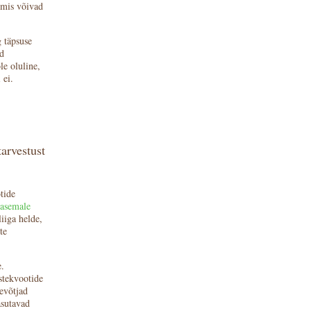
 mis võivad
g täpsuse
d
le oluline,
 ei.
arvestust
tide
rasemale
iiga helde,
te
.
astekvootide
tevõtjad
asutavad