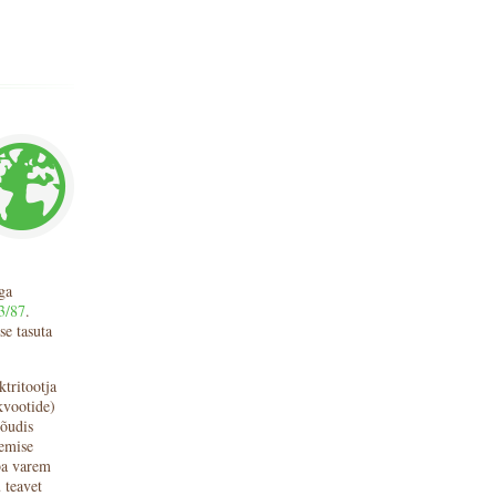
ga
3/87
.
se tasuta
tritootja
kvootide)
õudis
gemise
ba varem
 teavet