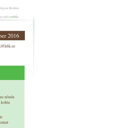
aõiguse Keskus
ata seda
veebis.
ber 2016
k@k6k.ee
gus nõuda
 kohta
de
estust