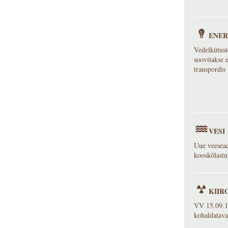
ENER
Vedelkütust
soovitakse 
transpordis
VESI
Uue veesead
kooskõlastu
KIIR
VV 15.09.16
kohaldatava