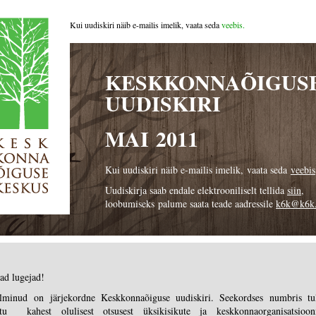
Kui uudiskiri näib e-mailis imelik, vaata seda
veebis.
KESKKONNAÕIGUS
UUDISKIRI
MAI 2011
Kui uudiskiri näib e-mailis imelik, vaata seda
veebis
Uudiskirja saab endale elektrooniliselt tellida
siin
,
loobumiseks palume saata teade aadressile
k6k@k6k.
ad lugejad!
lminud on järjekordne Keskkonnaõiguse uudiskiri. Seekordses numbris tu
ttu kahest olulisest otsusest üksikisikute ja keskkonnaorganisatsioon