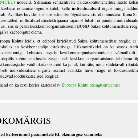
2/43/EÜ)
nõudeid. Saksamaa senikehtivate halduskohtumenetluse sätete kohas
individuaalseid
 kaebuse esitamise õigus isikutel, kelle
õigusi mingi haldus
ivab. Avalikes huvides kaebuse esitamise õigust seevastu ei tunnustata. Kuna Sa
guse sätted, mille alusel söeelektrijaama rajamist lubati, ei puuduta individuaals
gusi, siis ei peaks keskkonnaorganisatsioonil BUND Saksa kohtumenetluse reegl
rgi ka kaebeõigust olema.
roopa Kohus leidis, et eelpool kirjeldatud Saksa kohtumenetluse reeglid ei 
oskõlas nn keskkonnamõju direktiiviga. Liikmesriikidel on ka seoses Aarh
nventsiooniga kohustus tagada keskkonnaorganisatsioonidele võimalikult 
urdepääs kohtumenetlusele. Seega peab keskkonnaorganisatsioonidel olema õi
skkonnaasjades vaidlustada otsuseid ka juhul, kui säte, mida väidetavalt rikutak
itseb individuaalsete õiguste asemel avalikke huve (nagu nt loodusdirektii
salduvad looduskaitselised reeglid).
hend on ka eesti keeles kättesaadav
Euroopa Kohtu otsingusüsteemist
ÖKOMÄRGIS
ed kriteeriumid pesuainetele EL ökomärgise saamiseks