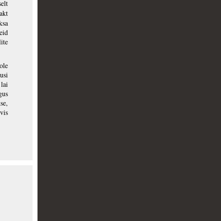
elt
akt
ksa
eid
ite
ole
usi
lai
gus
se,
vis