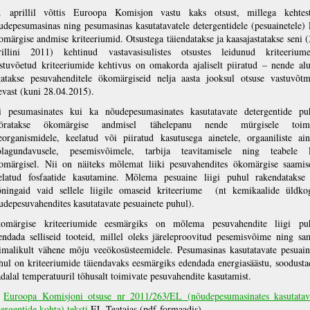
. aprillil võttis Euroopa Komisjon vastu kaks otsust, millega kehtest
udepesumasinas ning pesumasinas kasutatavatele detergentidele (pesuainetele)
omärgise andmise kriteeriumid. Otsustega täiendatakse ja kaasajastatakse seni (
rillini 2011) kehtinud vastavasisulistes otsustes leidunud kriteeriume
stuvõetud kriteeriumide kehtivus on omakorda ajaliselt piiratud – nende alu
gatakse pesuvahenditele ökomärgiseid nelja aasta jooksul otsuse vastuvõtm
evast (kuni 28.04.2015).
i pesumasinates kui ka nõudepesumasinates kasutatavate detergentide pu
öratakse ökomärgise andmisel tähelepanu nende mürgisele toim
eorganismidele, keelatud või piiratud kasutusega ainetele, orgaaniliste ain
olagundavusele, pesemisvõimele, tarbija teavitamisele ning teabele
omärgisel. Nii on näiteks mõlemat liiki pesuvahendites ökomärgise saamis
elatud fosfaatide kasutamine. Mõlema pesuaine liigi puhul rakendatakse
ningaid vaid sellele liigile omaseid kriteeriume
(nt kemikaalide üldko
udepesuvahendites kasutatavate pesuainete puhul).
omärgise kriteeriumide eesmärgiks on mõlema pesuvahendite liigi pu
endada selliseid tooteid, millel oleks järeleproovitud pesemisvõime ning sa
imalikult vähene mõju veeökosüsteemidele. Pesumasinas kasutatavate pesuain
hul on kriteeriumide täiendavaks eesmärgiks edendada energiasäästu, soodusta
dalal temperatuuril tõhusalt toimivate pesuvahendite kasutamist.
t
Euroopa Komisjoni otsuse nr 2011/263/EL (nõudepesumasinates kasutatav
tergentide kohta) teksti
EL Teatajas (pdf-formaadis)