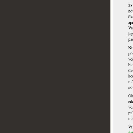
28
n
õ
ök
ap
Va
ja
pä
Ni
pö
ve
bi
ök
ke
mõ
nõ
Ök
ed
võ
pu
ma
V
de