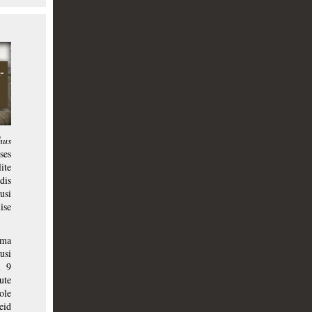
hus
ses
ite
dis
usi
ise
ama
usi
l 9
ute
ole
eid