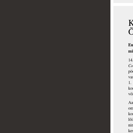
Eu
mi
14
Co
pö
va
1.
ko
võ
Aa
om
ko
lõ
ni
ke