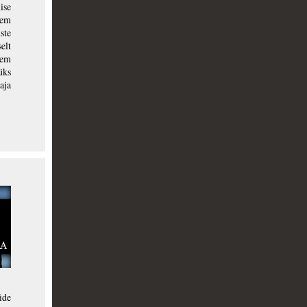
ise
rem
ste
elt
rem
üks
aja
ide