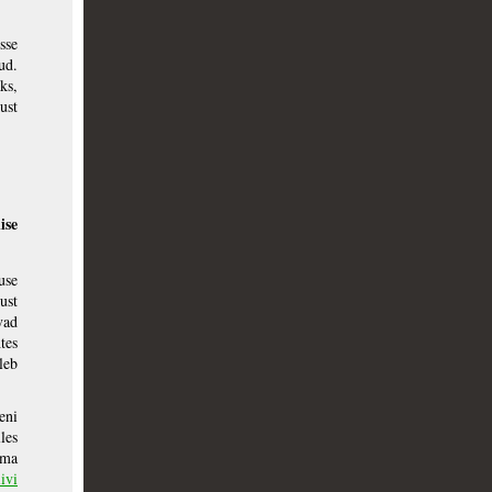
sse
ud.
ks,
ust
ise
use
ust
vad
tes
leb
eni
les
ama
ivi