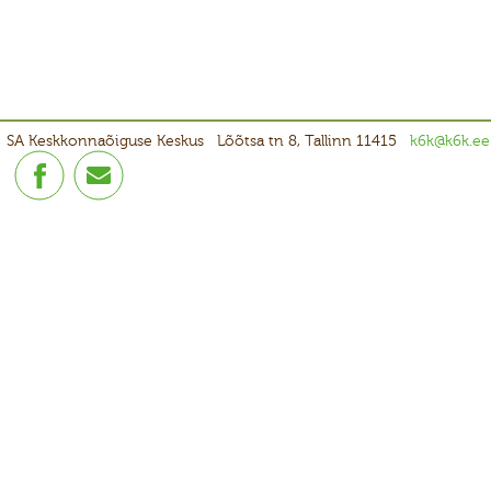
SA Keskkonnaõiguse Keskus
Lõõtsa tn 8, Tallinn 11415
k6k@k6k.ee