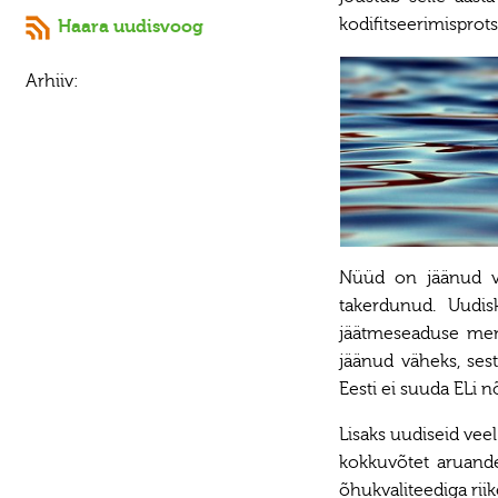
kodifitseerimisprot
Haara uudisvoog
Arhiiv:
Nüüd on jäänud v
takerdunud. Uudis
jäätmeseaduse men
jäänud väheks, sest
Eesti ei suuda ELi n
Lisaks uudiseid vee
kokkuvõtet aruandes
õhukvaliteediga riik