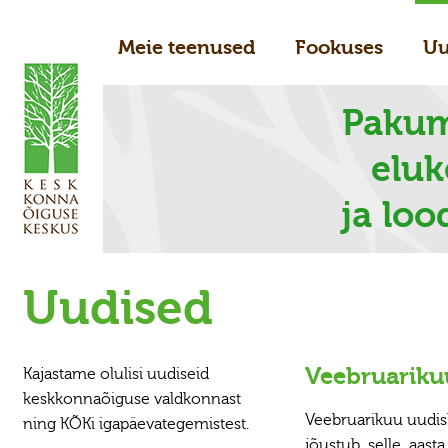
Meie teenused
Fookuses
Uu
Pakum
elu
ja loo
Uudised
Veebruariku
Kajastame olulisi uudiseid
keskkonnaõiguse valdkonnast
Veebruarikuu uudis
ning KÕKi igapäevategemistest.
jõustub selle aas