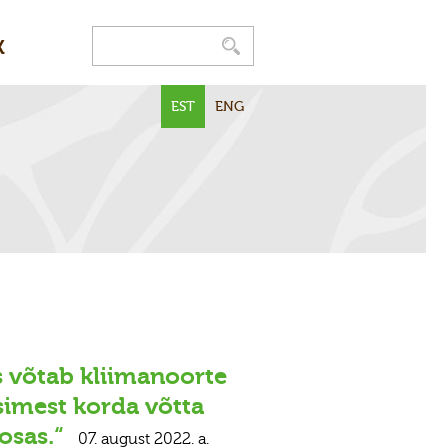
K
EST
ENG
s võtab kliimanoorte
simest korda võtta
osas.“
07. august 2022. a.