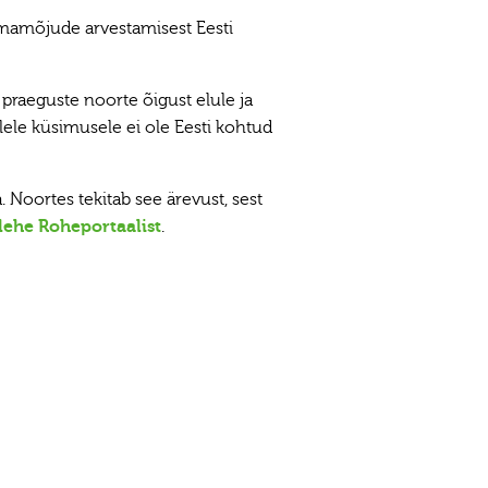
iimamõjude arvestamisest Eesti
a praeguste noorte õigust elule ja
ele küsimusele ei ole Eesti kohtud
. Noortes tekitab see ärevust, sest
lehe Roheportaalist
.