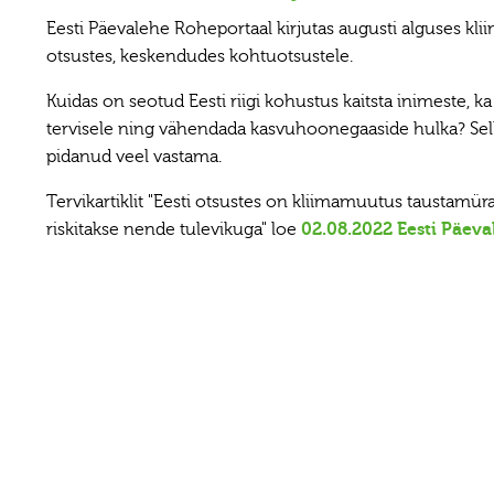
Eesti Päevalehe Roheportaal kirjutas augusti alguses kl
otsustes, keskendudes kohtuotsustele.
Kuidas on seotud Eesti riigi kohustus kaitsta inimeste, k
tervisele ning vähendada kasvuhoonegaaside hulka? Sell
pidanud veel vastama.
Tervikartiklit "Eesti otsustes on kliimamuutus taustamüra
riskitakse nende tulevikuga" loe
02.08.2022 Eesti Päeva