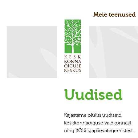
Meie teenused
Uudised
Kajastame olulisi uudiseid
keskkonnaõiguse valdkonnast
ning KÕKi igapäevategemistest.