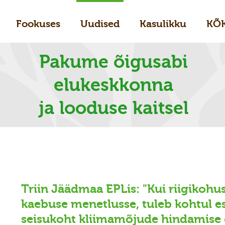
Fookuses
Uudised
Kasulikku
KÕ
Pakume õigusabi
elukeskkonna
ja looduse kaitsel
Triin Jäädmaa EPLis: "Kui riigikohu
kaebuse menetlusse, tuleb kohtul e
seisukoht kliimamõjude hindamise 