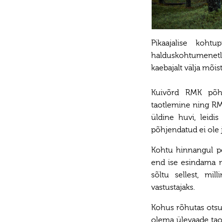
Pikaajalise koht
halduskohtumenetlu
kaebajalt välja mõis
Kuivõrd RMK põhi
taotlemine ning RMK
üldine huvi, leidi
põhjendatud ei ole 
Kohtu hinnangul p
end ise esindama n
sõltu sellest, mi
vastustajaks.
Kohus rõhutas otsu
olema ülevaade taot