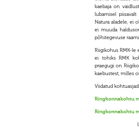
kaebaja on vaidlus
lubamisel piisavalt
Natura aladele, ei 
ei muuda haldusorg
põhitegevuse raamid
Riigikohus RMK-le e
ei tohiks RMK koh
praegugi on Riigik
kaebustest, milles o
Viidatud kohtuasjad
Ringkonnakohtu mä
Ringkonnakohtu mä