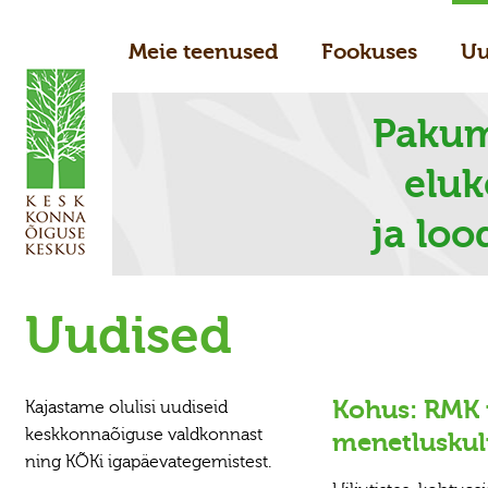
Meie teenused
Fookuses
Uu
Pakum
elu
ja loo
Uudised
Kohus: RMK
Kajastame olulisi uudiseid
keskkonnaõiguse valdkonnast
menetluskul
ning KÕKi igapäevategemistest.