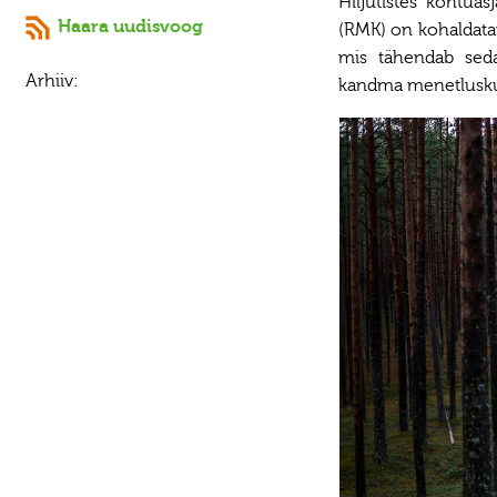
Hiljutistes kohtua
Haara uudisvoog
(RMK) on kohaldata
mis tähendab sed
Arhiiv:
kandma menetlusku