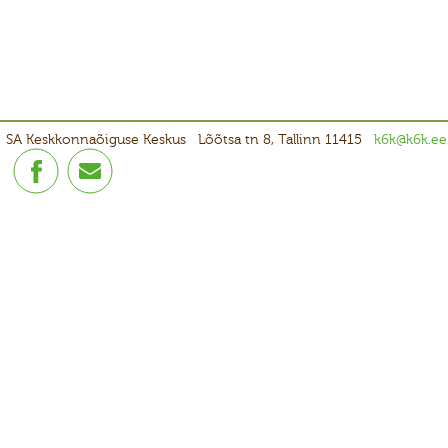
SA Keskkonnaõiguse Keskus
Lõõtsa tn 8, Tallinn 11415
k6k@k6k.ee