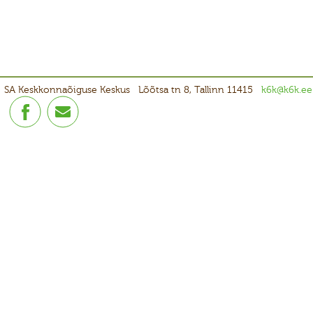
SA Keskkonnaõiguse Keskus
Lõõtsa tn 8, Tallinn 11415
k6k@k6k.ee