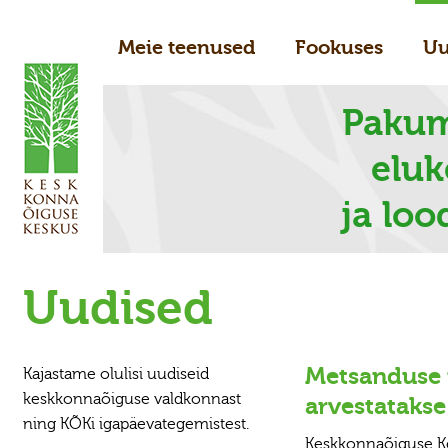
Meie teenused
Fookuses
Uu
Pakum
elu
ja loo
Uudised
Metsanduse 
Kajastame olulisi uudiseid
keskkonnaõiguse valdkonnast
arvestataks
ning KÕKi igapäevategemistest.
Keskkonnaõiguse Ke