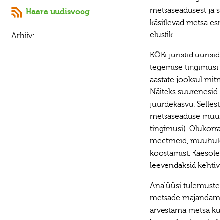
metsaseadusest ja s
Haara uudisvoog
käsitlevad metsa es
elustik.
Arhiiv:
KÕKi juristid uurisi
tegemise
tingimusi
aastate jooksul mit
Näiteks suurenesid 
juurdekasvu. Selles
metsaseaduse muuda
tingimusi). Olukorr
meetmeid, muuhulg
koostamist. Käesol
leevendaksid kehtiva
Analüüsi tulemustes
metsade majandamis
arvestama metsa kui