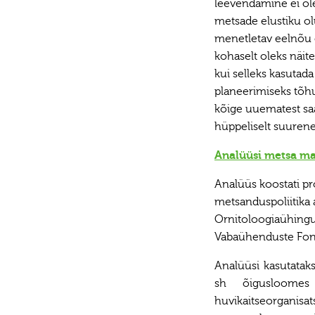
leevendamine ei ole
metsade elustiku ol
menetletav eelnõu e
kohaselt oleks näite
kui selleks kasutada
planeerimiseks tõhu
kõige uuematest saa
hüppeliselt suuren
Analüüsi metsa maj
Analüüs koostati p
metsanduspoliitika 
Ornitoloogiaühingut
Vabaühenduste Fond
Analüüsi kasutataks
sh õigusloomes
huvikaitseorganisat