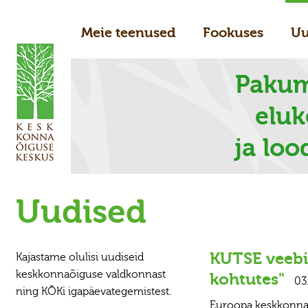
Meie teenused
Fookuses
Uu
Pakum
elu
ja loo
Uudised
KUTSE veebi
Kajastame olulisi uudiseid
keskkonnaõiguse valdkonnast
kohtutes"
03
ning KÕKi igapäevategemistest.
Euroopa keskkonnaj