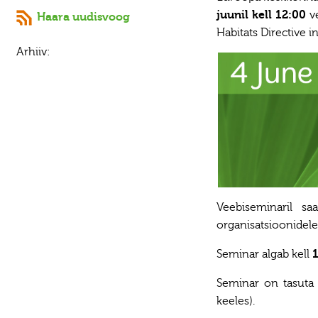
juunil kell 12:00
v
Haara uudisvoog
Habitats Directive in
Arhiiv:
Veebiseminaril saa
organisatsioonidele
Seminar algab kell
Seminar on tasut
keeles).