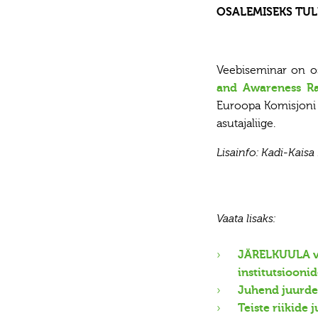
OSALEMISEKS TUL
Veebiseminar on 
and Awareness Rai
Euroopa Komisjoni
asutajaliige.
Lisainfo: Kadi-Kaisa
Vaata lisaks:
JÄRELKUULA ve
institutsioonid
Juhend juurdep
Teiste riikide 