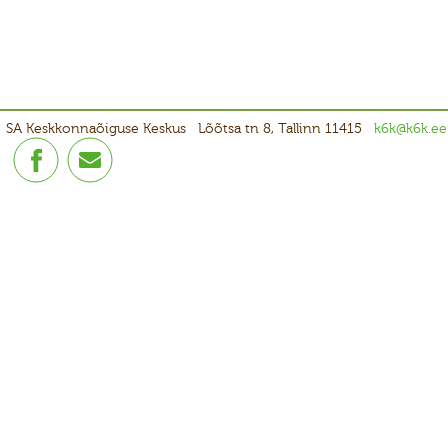
SA Keskkonnaõiguse Keskus
Lõõtsa tn 8, Tallinn 11415
k6k@k6k.ee