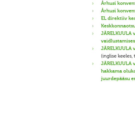
Århusi konven
Århusi konvent
EL direktiiv k
Keskkonnaotsu
JÄRELKUULA ve
vaidlustamises
JÄRELKUULA ve
(inglise keeles,
JÄRELKUULA ve
hakkama olukor
juurdepääsu e