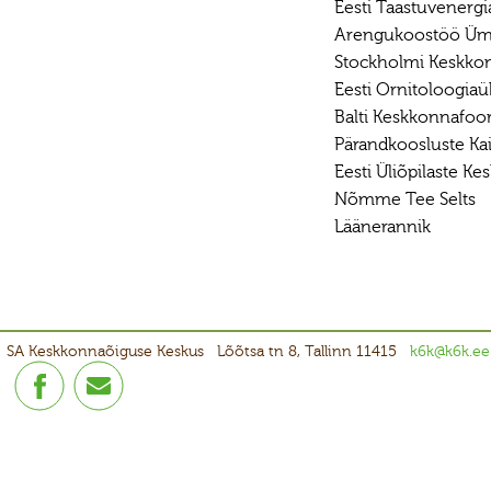
Eesti Taastuvenergi
Arengukoostöö Üm
Stockholmi Keskkon
Eesti Ornitoloogia
Balti Keskkonnafo
Pärandkoosluste Ka
Eesti Üliõpilaste K
Nõmme Tee Selts
Läänerannik
SA Keskkonnaõiguse Keskus
Lõõtsa tn 8, Tallinn 11415
k6k@k6k.ee