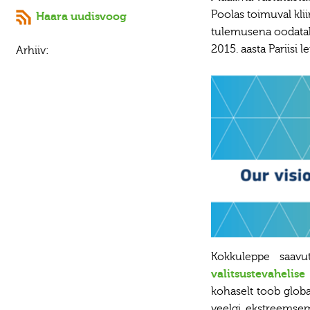
Poolas toimuval kli
Haara uudisvoog
tulemusena oodatakse
2015. aasta Pariisi
Arhiiv:
Kokkuleppe saavut
valitsustevahelis
kohaselt toob globaa
veelgi ekstreemsem