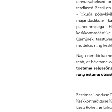
rahvusvahelised o
teadlased. Eestil o
- liikuda põlevkivi
majanduslikule k
planeerimisega. H
keskkonnasäästlik
üleminek taastuven
mõttekas ning kesk
Nagu nendib ka mei
teab, et hävitame o
toetama selgesõna
ning astuma otsust
Eestimaa Looduse 
Keskkonnaõiguse K
Eesti Roheline Liik