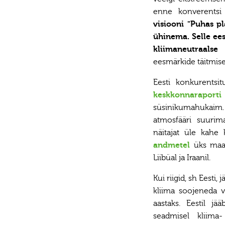
enne konverents
visiooni "Puhas pl
ühinema. Selle ee
kliimaneutraalse
eesmärkide täitmise
Eesti konkurentsi
keskkonnaraporti
süsinikumahukaim
atmosfääri suuri
näitajat üle kahe
andmetel
üks maail
Liibüal ja Iraanil.
Kui riigid, sh Eest
kliima soojeneda v
aastaks. Eestil j
seadmisel kliima-