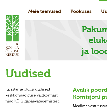
Meie teenused
Fookuses
Uu
Pakum
elu
ja loo
Uudised
Avalik pöör
Kajastame olulisi uudiseid
keskkonnaõiguse valdkonnast
Komisjoni pu
ning KÕKi igapäevategemistest.
Maailma vastutustun