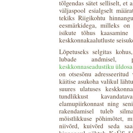
tõlgendas sätet selliselt, et
väljaspool esialgselt määra
tekiks Riigikohtu hinnang
eesmärkidega, milleks on
isikute tõhus kaasamine o
keskkonnakaalutluste seisuk
Lõpetuseks selgitas kohus,
lubade andmisel, p
keskkonnaseadustiku üldosa
on otsesõnu adresseeritud v
käitise asukoha valikul läh
suures ulatuses keskkonna
tundlikkust kavandat
elamupiirkonnast ning senis
rakendamisel tuleb sil
mõistlikkuse põhimõtet, mi
niivõrd, kuivõrd seda saa