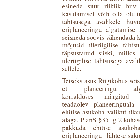
esineda suur riiklik huvi
kasutamisel võib olla oluli
tähtsusega avalikele huvi
eriplaneeringu algatamise 
seisneda soovis vähendada ka
mõjusid üleriigilise täht
täpsustanud siiski, milles 
üleriigilise tähtsusega ava
sellele.
Teiseks asus Riigikohus sei
et planeeringu alga
korralduses märgitud e
teadaolev planeeringuala 
ehitise asukoha valikut üks
alaga. PlanS §35 lg 2 kohas
pakkuda ehitise asukoh
eriplaneeringu lähteseisu