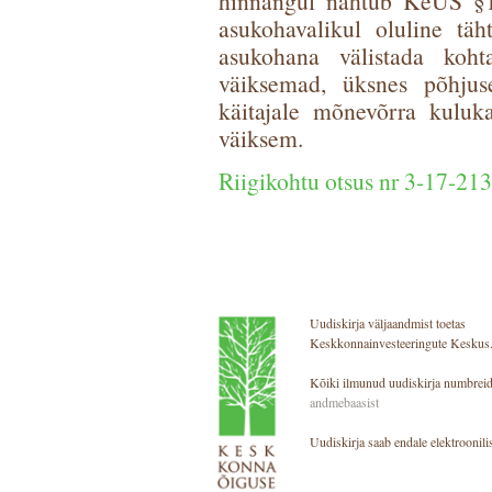
hinnangul nähtub KeÜS §18
asukohavalikul oluline täh
asukohana välistada koht
väiksemad, üksnes põhjuse
käitajale mõnevõrra kuluk
väiksem.
Riigikohtu otsus nr 3-17-21
Uudiskirja väljaandmist toetas
Keskkonnainvesteeringute Keskus
Kõiki ilmunud uudiskirja numbreid
andmebaasist
Uudiskirja saab endale elektroonilis