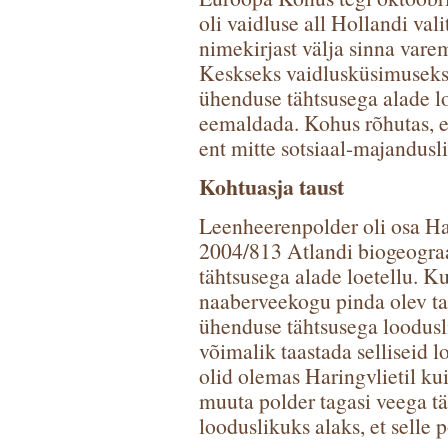
oli vaidluse all Hollandi vali
nimekirjast välja sinna var
Keskseks vaidlusküsimuseks o
ühenduse tähtsusega alade lo
eemaldada. Kohus rõhutas, et
ent mitte sotsiaal-majandus
Kohtuasja taust
Leenheerenpolder oli osa Hari
2004/813 Atlandi biogeograa
tähtsusega alade loetellu. Ku
naaberveekogu pinda olev ta
ühenduse tähtsusega loodusli
võimalik taastada selliseid l
olid olemas Haringvlietil kui
muuta polder tagasi veega t
looduslikuks alaks, et selle 