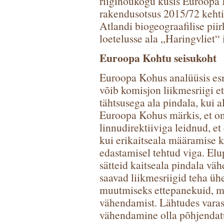
riiginõukogu küsis Euroopa K
rakendusotsus 2015/72 kehtib
Atlandi biogeograafilise pii
loetelusse ala „Haringvliet“
Euroopa Kohtu seisukoht
Euroopa Kohus analüüsis esm
võib komisjon liikmesriigi 
tähtsusega ala pindala, kui al
Euroopa Kohus märkis, et on
linnudirektiiviga leidnud, et
kui erikaitseala määramise k
edastamisel tehtud viga. Elu
sätteid kaitseala pindala väh
saavad liikmesriigid teha üh
muutmiseks ettepanekuid, mi
vähendamist. Lähtudes varas
vähendamine olla põhjendatud