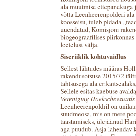
ala muutmise ettepanekuga ja
võtta Leenheerenpolderi ala 
koosseisu, tuleb pidada „tead
uuendatud, Komisjoni raken
biogeograafilises piirkonnas
loetelust välja.
Siseriiklik kohtuvaidlus
Sellest lähtudes määras Holla
rakendusotsuse 2015/72 täit
tähtsusega ala erikaitsealaks
Sellele esitas kaebuse avald
Vereniging Hoekschewaards
Leenheerenpoldril on unikaal
suudmeosa, mis on mere poo
taastamiseks, ülejäänud Hari
aga puudub. Asja lahendav 