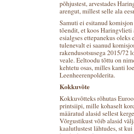
põhjustest, arvestades Hari
arengut, millest selle ala e
Samuti ei esitanud komisjon
tõendit, et koos Haringvlieti
esialgses ettepanekus oleks e
tulenevalt ei saanud komisjo
rakendusotsusega 2015/72 lo
veale. Eeltoodu tõttu on nim
kehtetu osas, milles kanti lo
Leenheerenpolderita.
Kokkuvõte
Kokkuvõtteks rõhutas Euroop
printsiipi, mille kohaselt k
määratud alasid sellest kergek
Võrgustikust võib alasid välj
kaalutlustest lähtudes, st kui