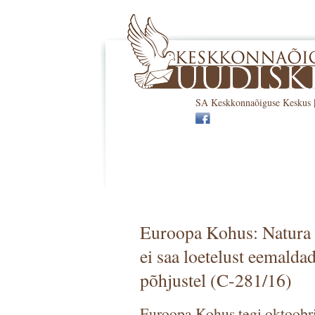
SA Keskkonnaõiguse Keskus | 
Euroopa Kohus: Natura 2
ei saa loetelust eemalda
põhjustel (C-281/16)
Euroopa Kohus tegi oktoobri