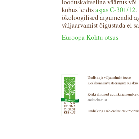
looduskaitseline väärtus võ
kohus leidis
asjas C-301/12
.
ökoloogilised argumendid ag
väljaarvamist õigustada ei s
Euroopa Kohtu otsus
Uudiskirja väljaandmist toetas
Keskkonnainvesteeringute Keskus
Kõiki ilmunud uudiskirja numbreid
andmebaasist
Uudiskirja saab endale elektroonilis