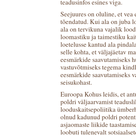
teadusinfos esines viga.
Seejuures on oluline, et vea
tõendatud. Kui ala on juba loe
ala on tervikuna vajalik loo
loomastiku ja taimestiku kait
loetelusse kantud ala pinda
selle kohta, et väljajäetav ma
eesmärkide saavutamiseks h
vastuvõtmiseks tegema kindla
eesmärkide saavutamiseks va
seisukohast.
Euroopa Kohus leidis, et a
poldri väljaarvamist teadusli
looduskaitsepoliitika ümberh
olnud kadunud poldri potents
asjaomaste liikide taastamise
loobuti tulenevalt sotsiaalsetes