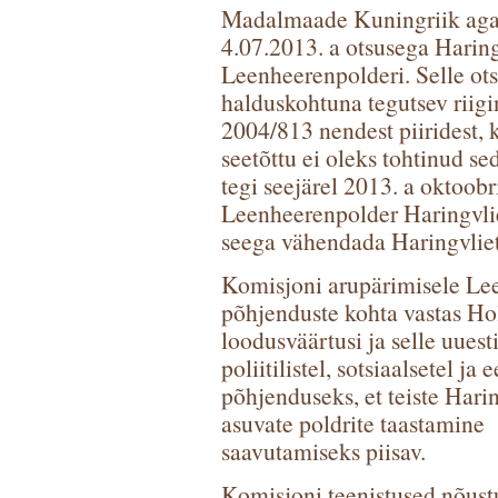
Madalmaade Kuningriik aga 
4.07.2013. a otsusega Haringvl
Leenheerenpolderi. Selle o
halduskohtuna tegutsev riig
2004/813 nendest piiridest, 
seetõttu ei oleks tohtinud s
tegi seejärel 2013. a oktoobr
Leenheerenpolder Haringvliet
seega vähendada Haringvliet
Komisjoni arupärimisele Lee
põhjenduste kohta vastas Holl
loodusväärtusi ja selle uuest
poliitilistel, sotsiaalsetel ja
põhjenduseks, et teiste Hari
asuvate poldrite taastamine
saavutamiseks piisav.
Komisjoni teenistused nõust