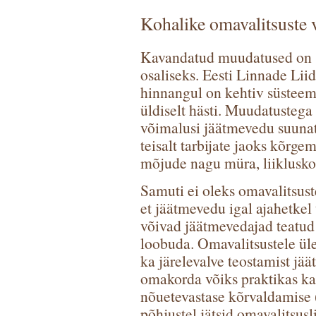
Kohalike omavalitsuste 
Kavandatud muudatused on sa
osaliseks. Eesti Linnade Lii
hinnangul on kehtiv süsteem
üldiselt hästi. Muudatustega
võimalusi jäätmevedu suunat
teisalt tarbijate jaoks kõrg
mõjude nagu müra, liiklusko
Samuti ei oleks omavalitsust
et jäätmevedu igal ajahetkel
võivad jäätmevedajad teatud 
loobuda. Omavalitsustele üle
ka järelevalve teostamist jää
omakorda võiks praktikas ka
nõuetevastase kõrvaldamise 
põhjustel jätsid omavalitsus