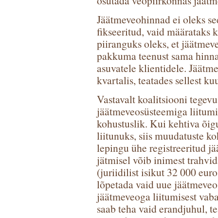
osutada veopiirkonnas jäätm
Jäätmeveohinnad ei oleks see
fikseeritud, vaid määrataks 
piiranguks oleks, et jäätmev
pakkuma teenust sama hinna
asuvatele klientidele. Jäätm
kvartalis, teatades sellest ku
Vastavalt koalitsiooni tegev
jäätmeveosüsteemiga liitumin
kohustuslik. Kui kehtiva õig
liitunuks, siis muudatuste ko
lepingu ühe registreeritud 
jätmisel võib inimest trahvi
(juriidilist isikut 32 000 eur
lõpetada vaid uue jäätmeveo
jäätmeveoga liitumisest vaba
saab teha vaid erandjuhul, t