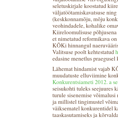
seletuskirjale koostatud kiir
väljatöötamiskavatsuse ning
(keskkonnamõju, mõju konku
veohindadele, kohalike omava
Kiireloomulisuse põhjusena o
et nimetatud reformikava on 
KÕKi hinnangul naeruväärist
Valitsuse poolt kehtestatud
h
edasine menetlus praegusel k
Lähemat hindamist vajab KÕ
muudatuste elluviimine konk
Konkurentsiameti 2012. a se
seisukohti tuleks seejuures kä
turule sisenemise võimalusi 
ja millistel tingimustel või
väiksematel konkurentidel 
taaskasutamiseks ja kõrvalda