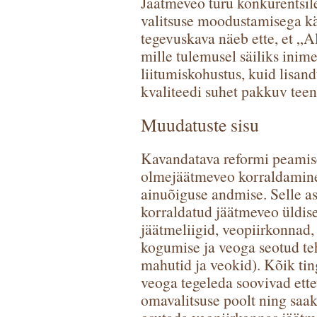
Jäätmeveo turu konkurentsil
valitsuse moodustamisega kä
tegevuskava näeb ette, et „
mille tulemusel säiliks inim
liitumiskohustus, kuid lisan
kvaliteedi suhet pakkuv tee
Muudatuste sisu
Kavandatava reformi peamise
olmejäätmeveo korraldamine l
ainuõiguse andmise. Selle a
korraldatud jäätmeveo üldis
jäätmeliigid, veopiirkonnad,
kogumise ja veoga seotud teh
mahutid ja veokid). Kõik tin
veoga tegeleda soovivad ette
omavalitsuse poolt ning saak