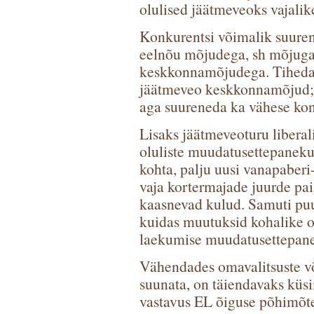
olulised jäätmeveoks vajali
Konkurentsi võimalik suure
eelnõu mõjudega, sh mõjuga 
keskkonnamõjudega. Tiheda 
jäätmeveo keskkonnamõjud; j
aga suureneda ka vähese konk
Lisaks jäätmeveoturu liberal
oluliste muudatusettepanek
kohta, palju uusi vanapaberi
vaja kortermajade juurde pai
kaasnevad kulud. Samuti puu
kuidas muutuksid kohalike o
laekumise muudatusettepane
Vähendades omavalitsuste võ
suunata, on täiendavaks küs
vastavus EL õiguse põhimõte