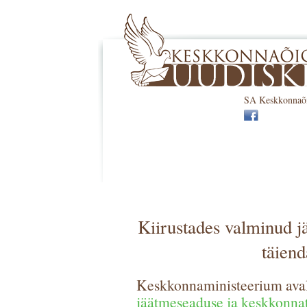
SA Keskkonnaõi
Kiirustades valminud 
täiend
Keskkonnaministeerium aval
jäätmeseaduse ja keskkonna