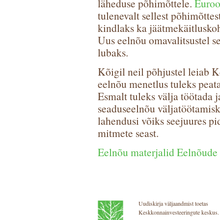
läheduse põhimõttele.
Euroo
tulenevalt sellest põhimõtte
kindlaks ka jäätmekäitlusko
Uus eelnõu omavalitsustel se
lubaks.
Kõigil neil põhjustel leiab 
eelnõu menetlus tuleks peata
Esmalt tuleks välja töötada 
seaduseelnõu väljatöötamisk
lahendusi võiks seejuures pi
mitmete seast.
Eelnõu materjalid Eelnõude 
Uudiskirja väljaandmist toetas
Keskkonnainvesteeringute keskus.