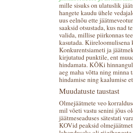
mille sisuks on ulatuslik jä
hangete kaudu ühele vedaja
uus eelnõu ette jäätmeveotur
saaksid otsustada, kus nad t
valida, millise piirkonnas te
kasutada. Kiireloomulisena 
Konkurentsiameti ja jäätmekä
kirjutatud punktile, ent muu
hindamata. KÕKi hinnangul 
aeg maha võtta ning minna ta
hindamise ning kaalumise et
Muudatuste taustast
Olmejäätmete veo korralduse
mil võeti vastu senini jõus 
jäätmeseaduses sätestati vara
KOVid peaksid olmejäätmete
lahenduseks oli riigihanget