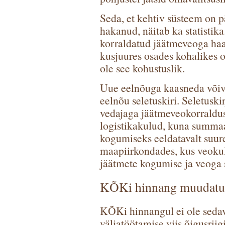
Seda, et kehtiv süsteem on p
hakanud, näitab ka statistika
korraldatud jäätmeveoga haa
kusjuures osades kohalikes o
ole see kohustuslik.
Uue eelnõuga kaasneda võiva
eelnõu seletuskiri. Seletusk
vedajaga jäätmeveokorraldu
logistikakulud, kuna summaa
kogumiseks eeldatavalt suur
maapiirkondades, kus veoku
jäätmete kogumise ja veoga 
KÕKi hinnang muudatus
KÕKi hinnangul ei ole sedav
väljatöötamise viis õigusriig