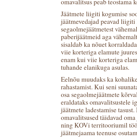
omavalitsus peab teostama ko
Jäätmete liigiti kogumise so
jäätmevedajad peavad liigit
segaolmejäätmetest vähema
paberijäätmeid aga vähemal
sisaldab ka nõuet korraldad
viie korteriga elamute juures
enam kui viie korteriga elam
tuhande elanikuga asulas.
Eelnõu muudaks ka kohalike 
rahastamist. Kui seni suunat
osa segaolmejäätmete kõrvald
eraldataks omavalitsustele ig
jäätmete ladestamise tasust.
omavalitsused täidavad oma 
ning KOVi territooriumil tö
jäätmejaama teenuse osutami