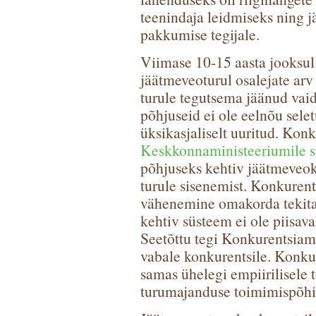
teenindaja leidmiseks ning
pakkumise tegijale.
Viimase 10-15 aasta jooksul 
jäätmeveoturul osalejate arv
turule tegutsema jäänud vai
põhjuseid ei ole eelnõu selet
üksikasjaliselt uuritud. Kon
Keskkonnaministeeriumile s
põhjuseks kehtiv jäätmeveoko
turule sisenemist. Konkurents
vähenemine omakorda tekita
kehtiv süsteem ei ole piisava
Seetõttu tegi Konkurentsiam
vabale konkurentsile. Konku
samas ühelegi empiirilisele 
turumajanduse toimimispõhim