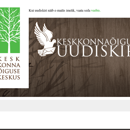
Kui uudiskiri näib e-mailis imelik, vaata seda
veebis.