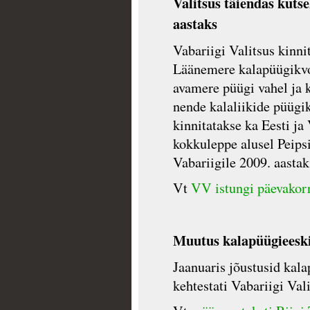
Valitsus täiendas kutse
aastaks
Vabariigi Valitsus kinni
Läänemere kalapüügikvo
avamere püügi vahel ja
nende kalaliikide püügi
kinnitatakse ka Eesti ja 
kokkuleppe alusel Peipsi
Vabariigile 2009. aasta
Vt
VV istungi päevakorr
Muutus kalapüügieeski
Jaanuaris jõustusid kal
kehtestati Vabariigi Val