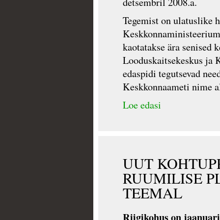
detsembril 2008.a.
Tegemist on ulatuslike 
Keskkonnaministeeriumi
kaotatakse ära senised 
Looduskaitsekeskus ja K
edaspidi tegutsevad need
Keskkonnaameti nime al
Loe edasi
UUT KOHTUP
RUUMILISE P
TEEMAL
Riigikohus on jaanuari