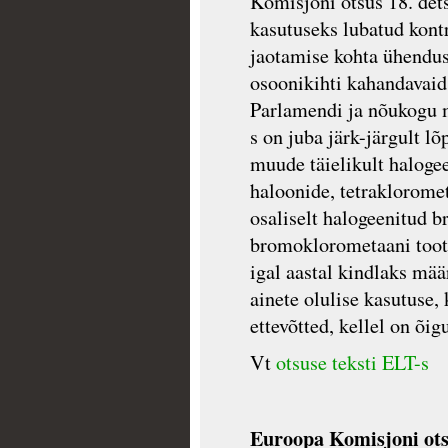
Komisjoni otsus 18. dets
kasutuseks lubatud kontr
jaotamise kohta ühenduse
osoonikihti kahandavaid
Parlamendi ja nõukogu 
s on juba järk-järgult lõ
muude täielikult halogee
haloonide, tetrakloromet
osaliselt halogeenitud b
bromoklorometaani toot
igal aastal kindlaks mää
ainete olulise kasutuse,
ettevõtted, kellel on õig
Vt
otsuse teksti ELT-s
Euroopa Komisjoni otsu