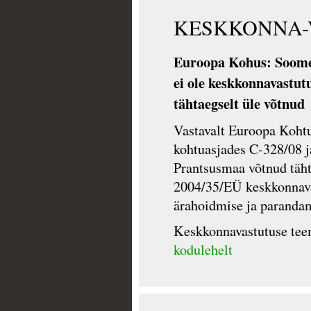
KESKKONNA-
Euroopa Kohus: Soome
ei ole keskkonnavastutu
tähtaegselt üle võtnud
Vastavalt Euroopa Kohtu
kohtuasjades C-328/08 j
Prantsusmaa võtnud tähta
2004/35/EÜ keskkonnava
ärahoidmise ja parandam
Keskkonnavastutuse tee
kodulehelt