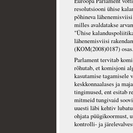
Euroopa Parlament võtti
resolutsiooni ühise kala
põhineva lähenemisviisi
milles avaldatakse arva
"Ühise kalanduspoliitik
lähenemisviisi rakenda
(KOM(2008)0187) osas
Parlament tervitab komis
rõhutab, et komisjoni al
kasutamise tagamisele vi
keskkonnaalases ja maja
tingimused, ent esitab r
mitmeid tungivaid soovi
uuesti läbi kehtiv lubat
ohjata püügikoormust, u
kontrolli- ja järelevalv