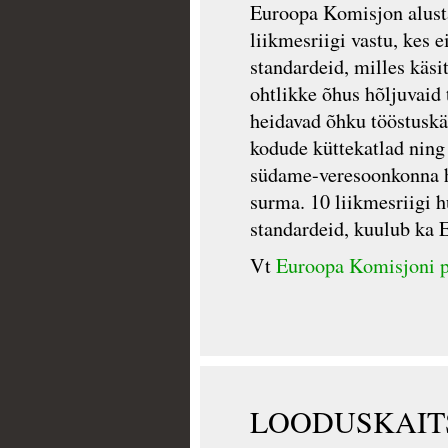
Euroopa Komisjon alust
liikmesriigi vastu, kes e
standardeid, milles käs
ohtlikke õhus hõljuvaid
heidavad õhku tööstuskä
kodude küttekatlad ning
südame-veresoonkonna h
surma. 10 liikmesriigi h
standardeid, kuulub ka E
Vt
Euroopa Komisjoni pr
LOODUSKAI