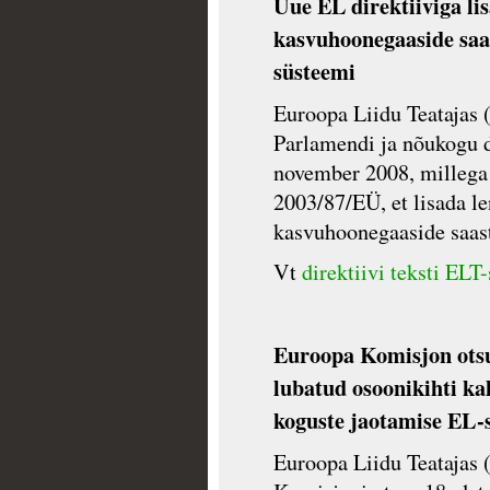
Uue EL direktiiviga li
kasvuhoonegaaside saa
süsteemi
Euroopa Liidu Teatajas 
Parlamendi ja nõukogu d
november 2008, millega
2003/87/EÜ, et lisada l
kasvuhoonegaaside saas
Vt
direktiivi teksti ELT-
Euroopa Komisjon otsu
lubatud osoonikihti ka
koguste jaotamise EL-s
Euroopa Liidu Teatajas 