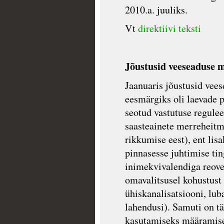
2010.a. juuliks.
Vt
direktiivi teksti
Jõustusid veeseaduse 
Jaanuaris jõustusid vee
eesmärgiks oli laevade 
seotud vastutuse regulee
saasteainete merreheitmi
rikkumise eest), ent lis
pinnasesse juhtimise ti
inimekvivalendiga reove
omavalitsusel kohustust 
ühiskanalisatsiooni, lub
lahendusi). Samuti on t
kasutamiseks määramise