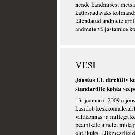
nende kandmisest metsa
kättesaadavaks kolmanda
täiendatud andmete arh
andmete väljastamise k
VESI
Jõustus EL direktiiv k
standardite kohta veep
13. jaanuaril 2009.a jõu
käsitleb keskkonnakvalit
valdkonnas ja millega k
peamisele ainele, mida 
ohtlikuks. Liikmesriigi