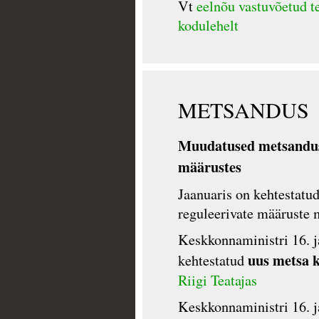
Vt
eelnõu vastuvõetud te
kodulehelt
METSANDUS
Muudatused metsandu
määrustes
Jaanuaris on kehtestat
reguleerivate määruste
Keskkonnaministri 16. j
uus metsa 
kehtestatud
Riigi Teatajas
Keskkonnaministri 16. j