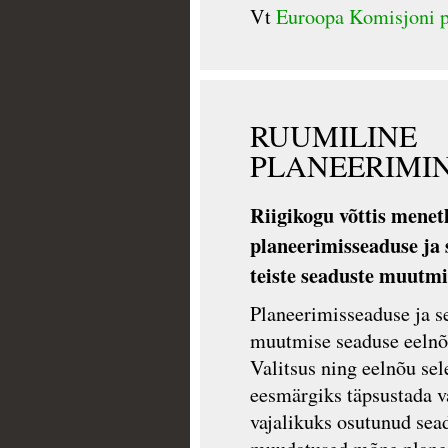
Vt
Euroopa Komisjoni p
RUUMILINE
PLANEERIMI
Riigikogu võttis menet
planeerimisseaduse ja s
teiste seaduste muutm
Planeerimisseaduse ja se
muutmise seaduse eelnõu
Valitsus ning eelnõu sel
eesmärgiks täpsustada v
vajalikuks osutunud sead