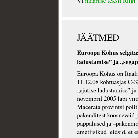
Vt
määruse teksti Riigi 
JÄÄTMED
Euroopa Kohus selgitas
ladustamise” ja „segap
Euroopa Kohus on Itaalia
11.12.08 kohtuasjas C-38
„ajutise ladustamise” ja
novembril 2005 läbi viid
Macerata provintsi polits
pakenditest koosnevaid 
pappalused ja –pakendid
ametiisikud leidsid, et e