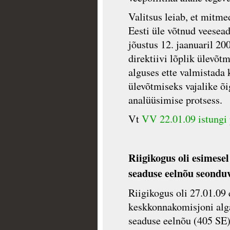
Valitsus leiab, et mitm
Eesti üle võtnud veesea
jõustus 12. jaanuaril 20
direktiivi lõplik ülevõt
alguses ette valmistada
ülevõtmiseks vajalike õi
analüüsimise protsess.
Vt
VV 22.01.09 istungi 
Riigikogus oli esimese
seaduse eelnõu seonduv
Riigikogus oli 27.01.09
keskkonnakomisjoni alg
seaduse eelnõu (405 SE