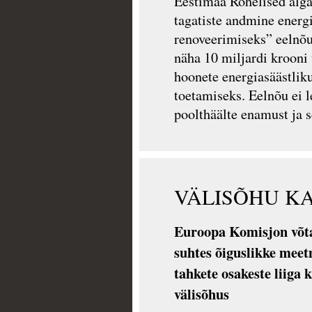
Eestimaa Rohelised alga
tagatiste andmine energ
renoveerimiseks” eelnõu
näha 10 miljardi krooni 
hoonete energiasäästlik
toetamiseks. Eelnõu ei 
poolthäälte enamust ja s
VÄLISÕHU K
Euroopa Komisjon võta
suhtes õiguslikke meet
tahkete osakeste liiga 
välisõhus