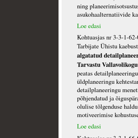
ning planeerimisotsustu
asukohaalternatiivide k
Loe edasi
Kohtuasjas nr 3-3-1-62-
Tarbijate Ühistu kaebus
algatatud detailplane
Tarvastu Vallavolikogu
peatas detailplaneeringu
üldplaneeringu kehtestam
detailplaneeringu menetl
põhjendatud ja õiguspär
olulise tõlgenduse hald
motiveerimise kohustuse
Loe edasi