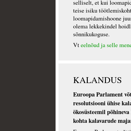
selliselt, et kui loomap
teise isiku töötlemiskoh
loomapidamishoone juure
olema lekkekindel hoid
sõnnikukoguse.
Vt
eelnõud ja selle men
KALANDUS
Euroopa Parlament võt
resolutsiooni ühise kal
ökosüsteemil põhineva 
kohta kalavarude maj