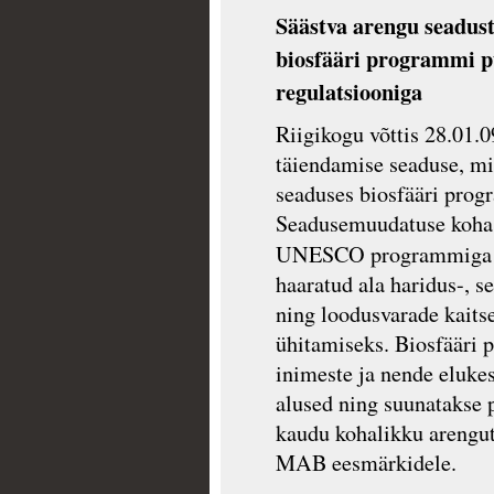
Säästva arengu seadust
biosfääri programmi 
regulatsiooniga
Riigikogu võttis 28.01.0
täiendamise seaduse, mi
seaduses biosfääri prog
Seadusemuudatuse kohas
UNESCO programmiga
haaratud ala haridus-, s
ning loodusvarade kaitse
ühitamiseks. Biosfääri 
inimeste ja nende eluke
alused ning suunatakse 
kaudu kohalikku areng
MAB eesmärkidele.