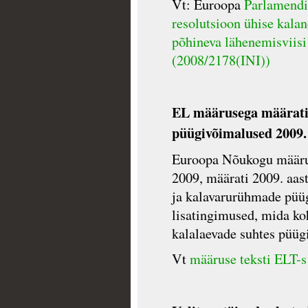
Vt: Euroopa
Parlamendi 
resolutsioon ühise kalan
põhineva lähenemisviisi
(2008/2178(INI))
EL määrusega määrati
püügivõimalused 2009.
Euroopa Nõukogu määrus
2009, määrati 2009. aast
ja kalavarurühmade püü
lisatingimused, mida ko
kalalaevade suhtes püügi
Vt
määruse teksti ELT-s