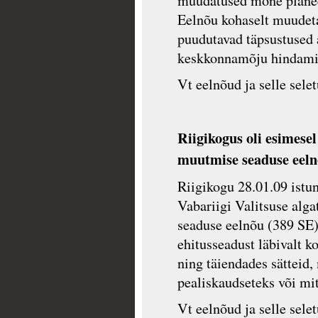
muudatused mõne planee
Eelnõu kohaselt muudeta
puudutavad täpsustused 
keskkonnamõju hindamis
Vt eelnõud ja selle sele
Riigikogus oli esimese
muutmise seaduse eel
Riigikogu 28.01.09 istun
Vabariigi Valitsuse alg
seaduse eelnõu (389 SE
ehitusseadust läbivalt k
ning täiendades sätteid,
pealiskaudseteks või mi
Vt eelnõud ja selle sele