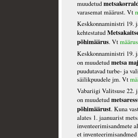
metsakorral
muudetud
varasemat määrust. Vt
m
Keskkonnaministri 19. j
Metsakaits
kehtestatud
põhimäärus
. Vt
määrust
Keskkonnaministri 19. j
metsa maj
on muudetud
puudutavad turbe- ja val
säilikpuudele jm. Vt
mää
Vabariigi Valitsuse 22. 
metsaressu
on muudetud
põhimäärust
. Kuna vas
alates 1. jaanuarist me
inventeerimisandmete al
et inventeerimisandmed 