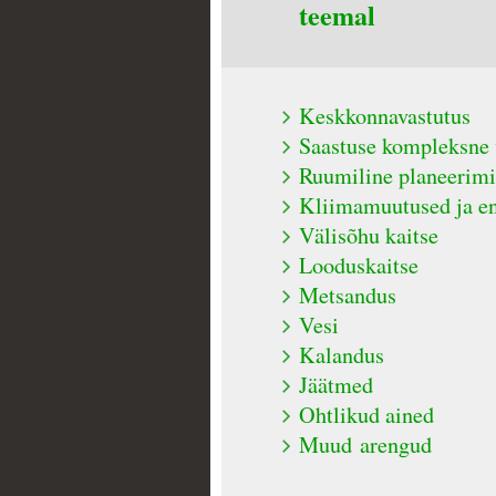
teemal
Keskkonnavastutus
Saastuse kompleksne 
Ruumiline planeerim
Kliimamuutused ja en
Välisõhu kaitse
Looduskaitse
Metsandus
Vesi
Kalandus
Jäätmed
Ohtlikud ained
Muud arengud