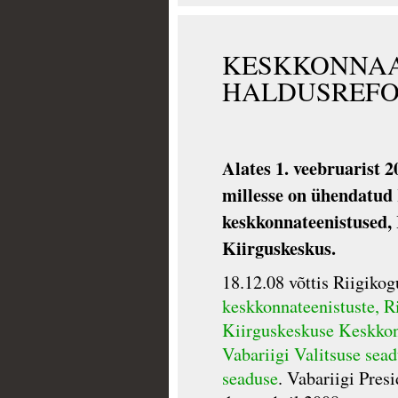
KESKKONNA
HALDUSREF
Alates 1. veebruarist 
millesse on ühendatu
keskkonnateenistused, 
Kiirguskeskus.
18.12.08 võttis Riigiko
keskkonnateenistuste, R
Kiirguskeskuse Keskko
Vabariigi Valitsuse sead
seaduse
. Vabariigi Pres