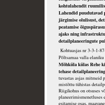
kohtulahendit ruumilis
Lahendid puudutavad 
järgimise olulisust, d
peatamise õiguspärasu
ajaks ning infrastrukt
detailplaneeringute pu
Kohtuasjas nr 3-3-1-87
Põltsamaa valla elaniku
Mõhküla külas Rehe ki
tehase detailplaneerin
tuvastas asjas mitmeid 
mistõttu tühistas detail
Riigikohus on otsuses võ
planeerimismenetluses e
esitamise osas, maavane