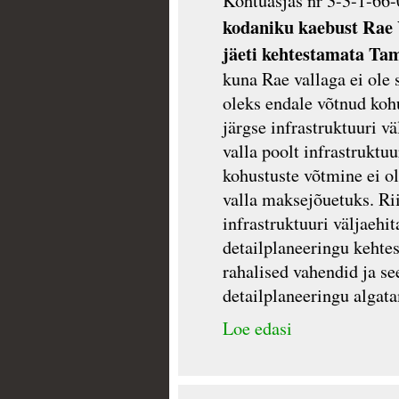
Kohtuasjas nr 3-3-1-66
kodaniku kaebust Rae V
jäeti kehtestamata Ta
kuna Rae vallaga ei ole
oleks endale võtnud koh
järgse infrastruktuuri vä
valla poolt infrastruktuu
kohustuste võtmine ei o
valla maksejõuetuks. Ri
infrastruktuuri väljaehi
detailplaneeringu kehte
rahalised vahendid ja se
detailplaneeringu algata
Loe edasi