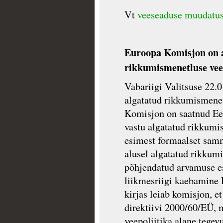
Vt
veeseaduse muudatusi
Euroopa Komisjon on a
rikkumismenetluse vee
Vabariigi Valitsuse 22.01
algatatud rikkumismene
Komisjon on saatnud Ees
vastu algatatud rikkumi
esimest formaalset sam
alusel algatatud rikkumi
põhjendatud arvamuse es
liikmesriigi kaebamine
kirjas leiab komisjon, et
direktiivi 2000/60/EÜ, 
veepoliitika alane tegev