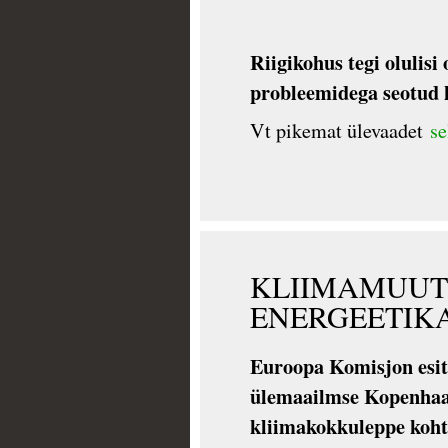
Riigikohus tegi olulis
probleemidega seotud 
Vt pikemat ülevaadet
se
KLIIMAMUUT
ENERGEETIK
Euroopa Komisjon esit
ülemaailmse Kopenhaa
kliimakokkuleppe koh