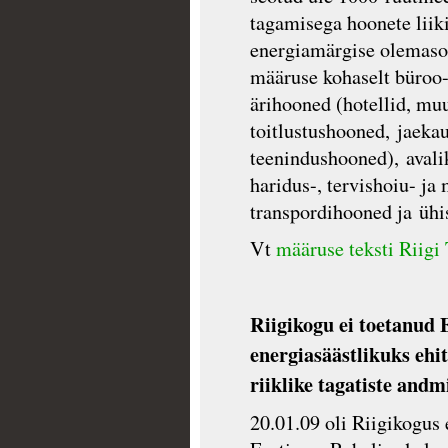
tagamisega hoonete liik
energiamärgise olemasol
määruse kohaselt büroo-
ärihooned (hotellid, m
toitlustushooned, jaek
teenindushooned), avali
haridus-, tervishoiu- ja
transpordihooned ja üh
Vt
määruse teksti Riigi 
Riigikogu ei toetanud 
energiasäästlikuks ehi
riiklike tagatiste andm
20.01.09 oli Riigikogus