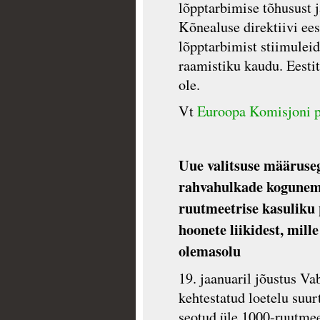
lõpptarbimise tõhusust j
Kõnealuse direktiivi ee
lõpptarbimist stiimulei
raamistiku kaudu. Eestit
ole.
Vt
Euroopa Komisjoni p
Uue valitsuse määruseg
rahvahulkade kogunemi
ruutmeetrise kasuliku 
hoonete liikidest, mil
olemasolu
19. jaanuaril jõustus Va
kehtestatud loetelu suu
seotud üle 1000-ruutmee