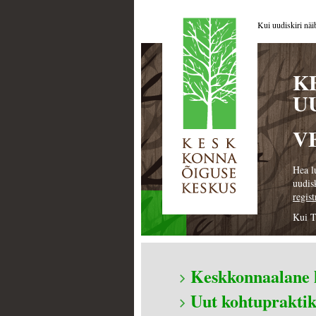
Kui uudiskiri näi
K
U
V
Hea l
uudis
regis
Kui T
Keskkonnaalane 
Uut kohtupraktik