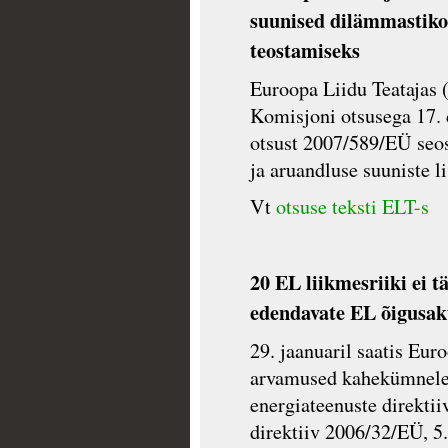
suunised dilämmastikok
teostamiseks
Euroopa Liidu Teatajas 
Komisjoni otsusega 17.
otsust 2007/589/EÜ seos
ja aruandluse suuniste l
Vt
otsuse teksti ELT-s
20 EL liikmesriiki ei t
edendavate EL õigusak
29. jaanuaril saatis Eu
arvamused kahekümnele l
energiateenuste direkti
direktiiv 2006/32/EÜ, 5.