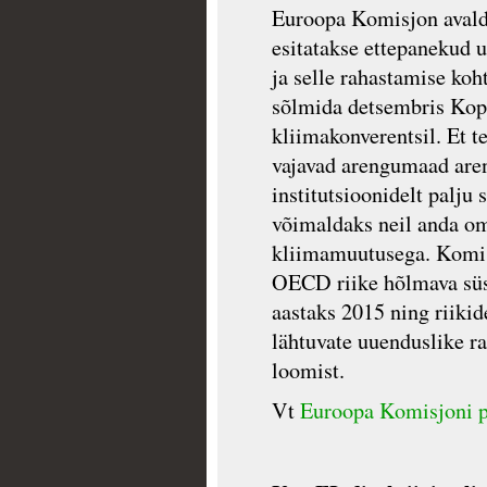
Euroopa Komisjon avalda
esitatakse ettepanekud
ja selle rahastamise ko
sõlmida detsembris Ko
kliimakonverentsil. Et t
vajavad arengumaad aren
institutsioonidelt palju 
võimaldaks neil anda om
kliimamuutusega. Komisj
OECD riike hõlmava süsi
aastaks 2015 ning riiki
lähtuvate uuenduslike ra
loomist.
Vt
Euroopa Komisjoni p