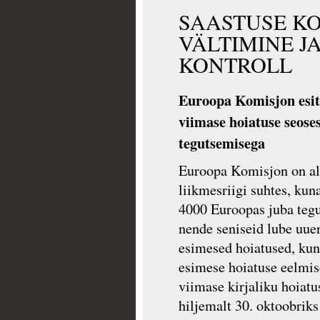
SAASTUSE K
VÄLTIMINE J
KONTROLL
Euroopa Komisjon esita
viimase hoiatuse seoses
tegutsemisega
Euroopa Komisjon on al
liikmesriigi suhtes, kun
4000 Euroopas juba tegut
nende seniseid lube uuen
esimesed hoiatused, kuna
esimese hoiatuse eelmis
viimase kirjaliku hoiatu
hiljemalt 30. oktoobriks